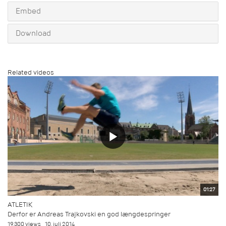
Embed
Download
Related videos
01:27
ATLETIK
Derfor er Andreas Trajkovski en god længdespringer
19.300 views
10. juli 2014