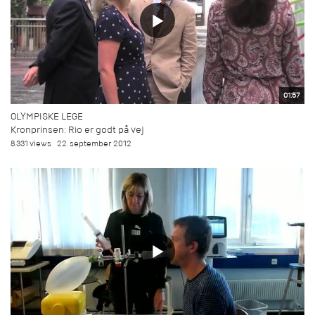
01:57
OLYMPISKE LEGE
Kronprinsen: Rio er godt på vej
8.331 views
22. september 2012