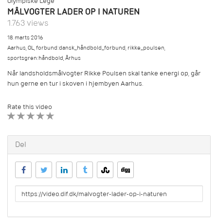
Olympiske Lege
MÅLVOGTER LADER OP I NATUREN
1.763 views
18. marts 2016
Aarhus
,
OL
,
forbund:dansk_håndbold_forbund
,
rikke_poulsen
,
sportsgren:håndbold
,
Århus
Når landsholdsmålvogter Rikke Poulsen skal tanke energi op, går
hun gerne en tur i skoven i hjembyen Aarhus.
Rate this video
1 STAR
2 STAR
3 STAR
4 STAR
5 STAR
Del
URL
to
share