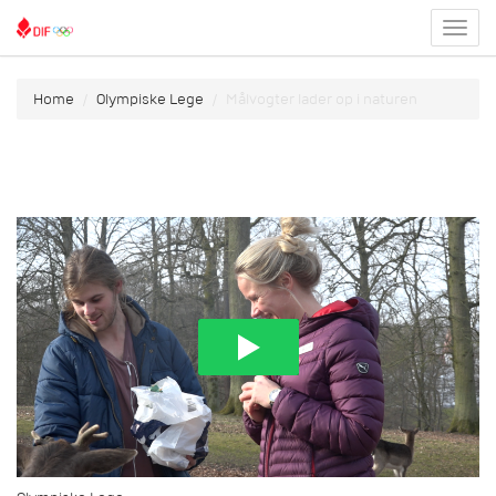
Toggl
menu
Home
Olympiske Lege
Målvogter lader op i naturen