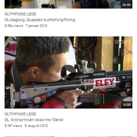
04:36
OLYMPISKE LEGE
OL-dagbog: Quaades kulilteforgiftning
5.954 views
7. januar 2012
01:30
OLYMPISKE LEGE
OL: Kronprinsen skød tre 10ere!
5.767 views
5. august 2012