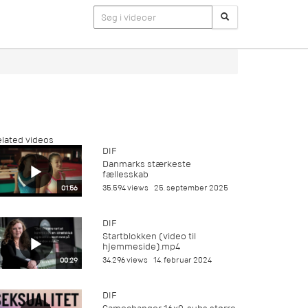
lated videos
DIF
Danmarks stærkeste
fællesskab
35.594 views
25. september 2025
01:56
DIF
Startblokken (video til
hjemmeside).mp4
34.296 views
14. februar 2024
00:29
DIF