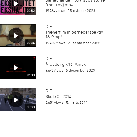
Gamechanger 16x9_subs større
front (ny).mp4
19.964 views
25. oktober 2023
00:52
DIF
Trænerfilm m børneperspektiv
16-9.mp4
19.480 views
21. september 2022
00:34
DIF
Året der gik 16_9.mp4
9.673 views
6. december 2023
01:00
DIF
Skole OL 2014
8.651 views
5. marts 2014
00:30