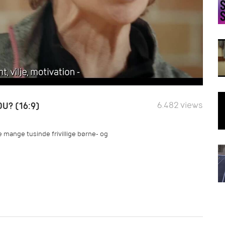
6.482 views
U? (16:9)
e mange tusinde frivillige børne- og