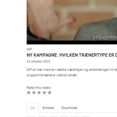
DIF
NY KAMPAGNE: HVILKEN TRÆNERTYPE ER D
23. oktober 2023
DIF er klar med en række værktøjer og anbefalinger til d
ungdomstrænere i dansk idræt.
Rate this video
1 STAR
2 STAR
3 STAR
4 STAR
5 STAR
Del
Embed
Download