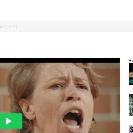
u? (16:9)
Re