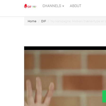
CHANNELS
ABOUT
Home
DIF
Ny kampagne: Hvilken trænertype er d