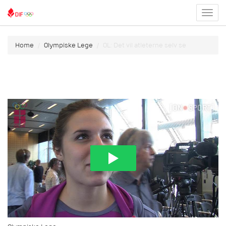
Toggl
menu
Home
Olympiske Lege
OL: Det vil atleterne selv se