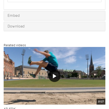
to
share
Embed
Download
Related videos
01:27
ATLETIK