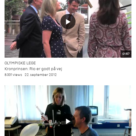
01:57
OLYMPISKE LEGE
Kronprinsen: Rio er godt på vej
8.331 views
22. september 2012