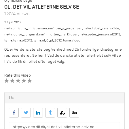
Olympiske Lege
OL: DET VIL ATLETERNE SELV SE
1.324 views
27. juli 2012
navn:christina_christiansen
,
navn:jan_ø_jørgensen
,
navn:lisbet_seierskilde
,
navn:louise_burgaard
,
navn:morten_therkildsen
,
navn:peter_jensen
,
ol2012
,
tema
,
tema:ol2012
,
tema:ol_&_pl_2012
,
tema:video
OL er verdens største begivenhed med 26 forskellige idrætsgrene
repræsenteret. Se her, hvad de danske atleter allerhelst selv vil se,
hvis de fik én billet efter eget valg.
Rate this video
1 STAR
2 STAR
3 STAR
4 STAR
5 STAR
Del
URL