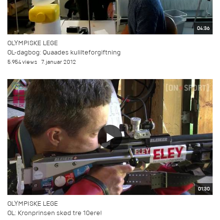
04:36
OLYMPISKE LEGE
OL-dagbog: Quaades kulilteforgiftning
5.954 views
7. januar 2012
01:30
OLYMPISKE LEGE
OL: Kronprinsen skød tre 10ere!