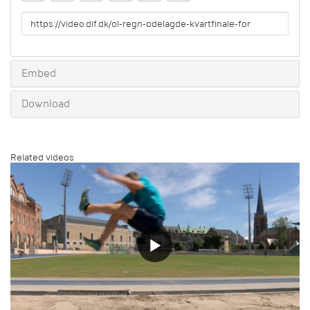
URL
to
share
Embed
Download
Related videos