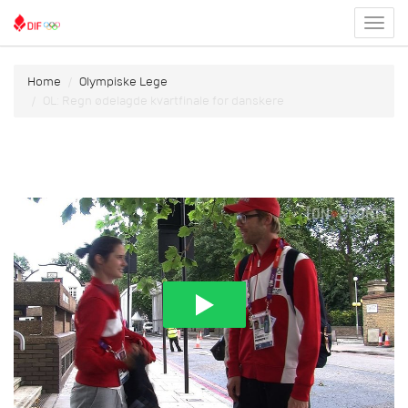
Toggl
menu
Home
Olympiske Lege
OL: Regn ødelagde kvartfinale for danskere