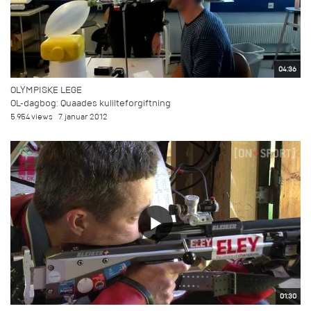
04:36
OLYMPISKE LEGE
OL-dagbog: Quaades kulilteforgiftning
5.954 views
7. januar 2012
01:30