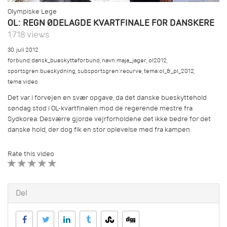
Olympiske Lege
OL: REGN ØDELAGDE KVARTFINALE FOR DANSKERE
1.718 views
30. juli 2012
forbund:dansk_bueskytteforbund
,
navn:maja_jager
,
ol2012
,
sportsgren:bueskydning
,
subsportsgren:recurve
,
tema:ol_&_pl_2012
,
tema:video
Det var i forvejen en svær opgave, da det danske bueskyttehold
søndag stod i OL-kvartfinalen mod de regerende mestre fra
Sydkorea. Desværre gjorde vejrforholdene det ikke bedre for det
danske hold, der dog fik en stor oplevelse med fra kampen.
Rate this video
1 STAR
2 STAR
3 STAR
4 STAR
5 STAR
Del