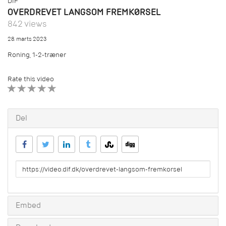
DIF
OVERDREVET LANGSOM FREMKØRSEL
842 views
28. marts 2023
Roning, 1-2-træner
Rate this video
1 STAR
2 STAR
3 STAR
4 STAR
5 STAR
Del
URL
to
share
Embed