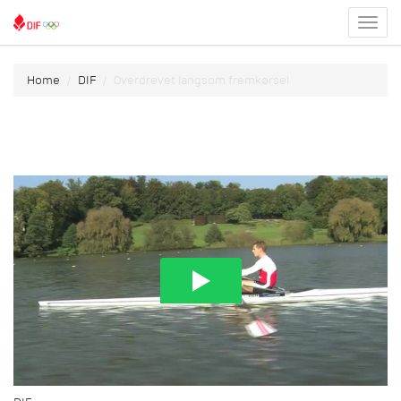
Toggl
menu
Home
DIF
Overdrevet langsom fremkørsel