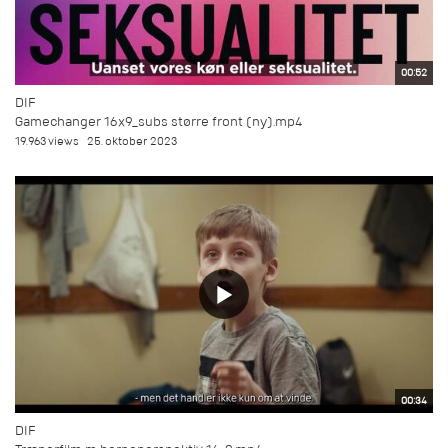
00:52
DIF
Gamechanger 16x9_subs større front (ny).mp4
19.963 views
25. oktober 2023
00:34
DIF