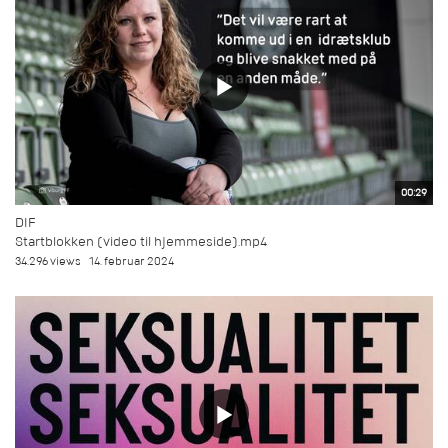
00:29
DIF
Startblokken (video til hjemmeside).mp4
34.296 views
14. februar 2024