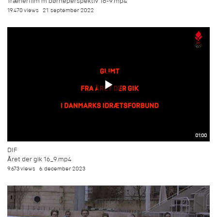
Trænerfilm m børneperspektiv 16-9.mp4
19.470 views
21. september 2022
01:00
DIF
Året der gik 16_9.mp4
9.673 views
6. december 2023