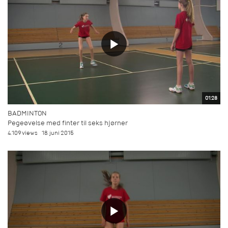
01:28
BADMINTON
Pegeøvelse med finter til seks hjørner
4.109 views
18. juni 2015