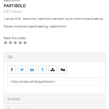
Badminton
PARTIBOLD
637 views
1. januar 2015
badminton
,
badminton danmark
,
fysisk-motorisk basistræning
Fysisk-motorisk basistræning i badminton
Rate this video
1 STAR
2 STAR
3 STAR
4 STAR
5 STAR
Del
URL
to
share
Embed