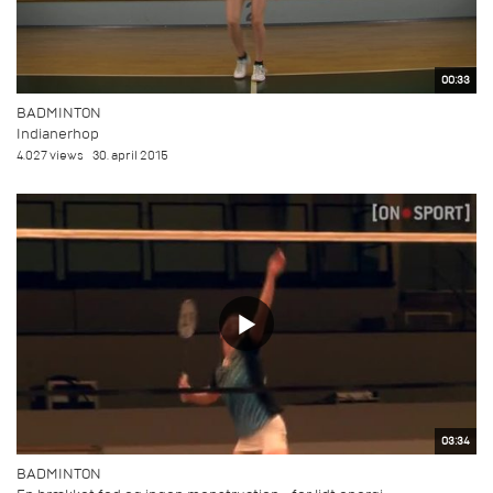
00:33
BADMINTON
Indianerhop
4.027 views
30. april 2015
03:34
BADMINTON