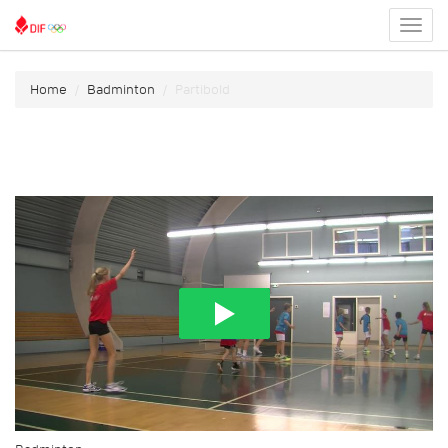
Toggl
menu
Home
Badminton
Partibold