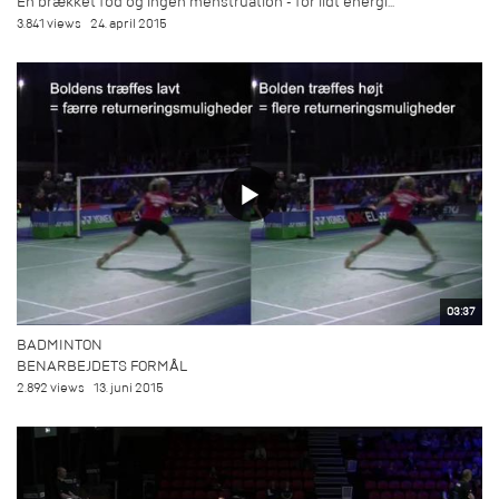
En brækket fod og ingen menstruation - for lidt energi...
3.841 views
24. april 2015
03:37
BADMINTON
BENARBEJDETS FORMÅL
2.892 views
13. juni 2015