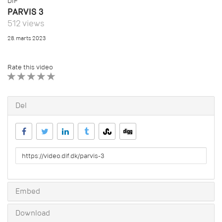
DIF
PARVIS 3
512 views
28. marts 2023
Rate this video
1 STAR
2 STAR
3 STAR
4 STAR
5 STAR
Del
URL
to
share
Embed
Download