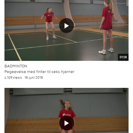
01:28
BADMINTON
Pegeøvelse med finter til seks hjørner
4.109 views
18. juni 2015