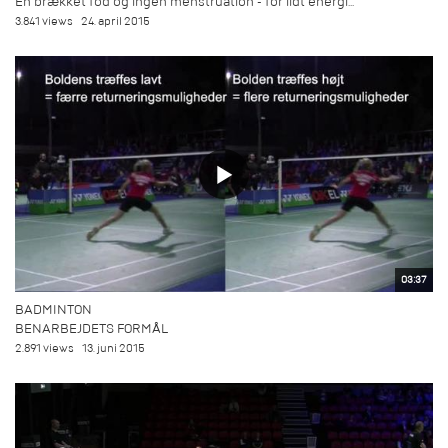
En brækket fod og ingen menstruation - for lidt energi...
3.841 views
24. april 2015
03:37
BADMINTON
BENARBEJDETS FORMÅL
2.891 views
13. juni 2015