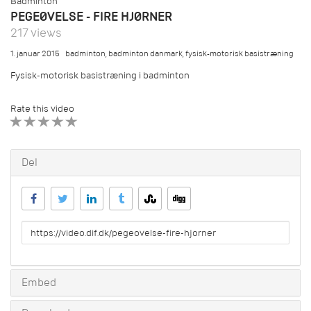
Badminton
PEGEØVELSE - FIRE HJØRNER
217 views
1. januar 2015
badminton
,
badminton danmark
,
fysisk-motorisk basistræning
Fysisk-motorisk basistræning i badminton
Rate this video
1 STAR
2 STAR
3 STAR
4 STAR
5 STAR
Del
URL
to
share
Embed