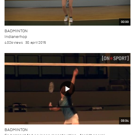
00:33
BADMINTON
Indianerhop
4.026 views
30. april 2015
03:34
BADMINTON