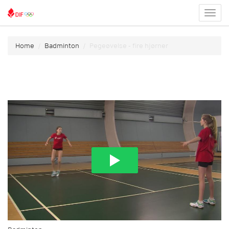
Toggl
menu
Home
Badminton
Pegeøvelse - fire hjørner