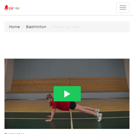
Toggl
menu
Home
Badminton
Planke op-ned