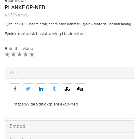
Badminton
PLANKE OP-NED
499 views
1. januar 2015
badminton
,
badminton danmark
,
fysisk-motorisk basistræning
Fysisk-motorisk basistræning i badminton
Rate this video
1 STAR
2 STAR
3 STAR
4 STAR
5 STAR
Del
URL
to
share
Embed