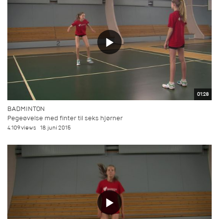
01:28
BADMINTON
Pegeøvelse med finter til seks hjørner
4.109 views
18. juni 2015