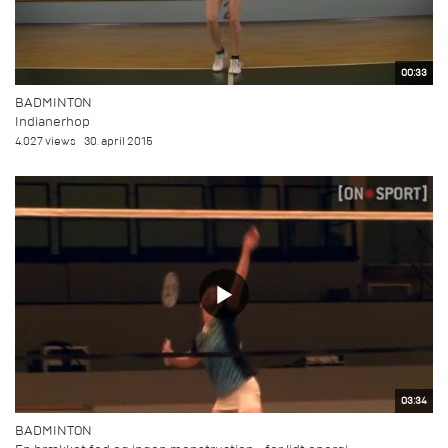
00:33
BADMINTON
Indianerhop
4.027 views
30. april 2015
03:34
BADMINTON