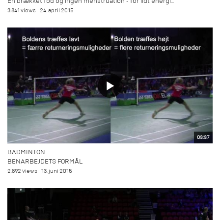
En brækket fod og ingen menstruation - for lidt energi...
3.841 views
24. april 2015
03:37
BADMINTON
BENARBEJDETS FORMÅL
2.892 views
13. juni 2015