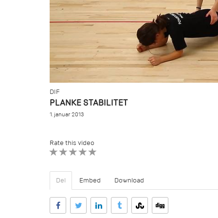
DIF
PLANKE STABILITET
1. januar 2013
Rate this video
1 STAR
2 STAR
3 STAR
4 STAR
5 STAR
Del
Embed
Download