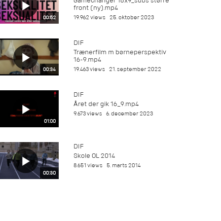
Gamechanger 16x9_subs større
front (ny).mp4
19.962 views
25. oktober 2023
00:52
DIF
Trænerfilm m børneperspektiv
16-9.mp4
19.463 views
21. september 2022
00:34
DIF
Året der gik 16_9.mp4
9.673 views
6. december 2023
01:00
DIF
Skole OL 2014
8.651 views
5. marts 2014
00:30