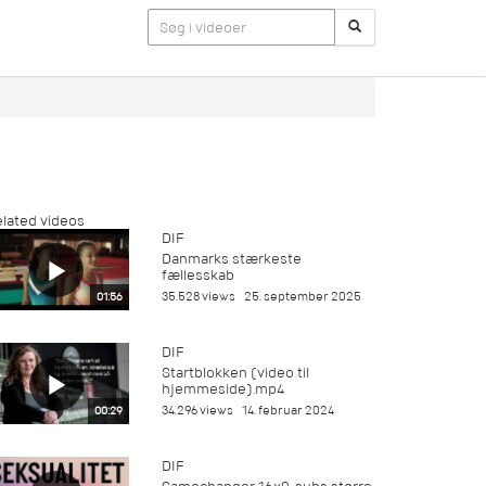
lated videos
DIF
Danmarks stærkeste
fællesskab
35.528 views
25. september 2025
01:56
DIF
Startblokken (video til
hjemmeside).mp4
34.296 views
14. februar 2024
00:29
DIF