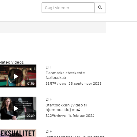
lated videos
DIF
Danmarks stærkeste
fællesskab
35.579 views
25. september 2025
01:56
DIF
Startblokken (video til
hjemmeside).mp4
34.296 views
14. februar 2024
00:29
DIF