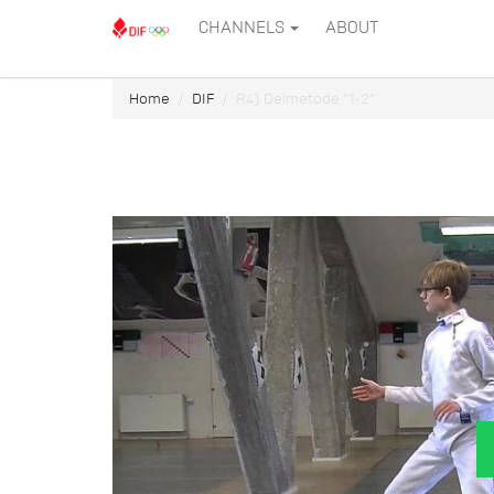
CHANNELS
ABOUT
Home
DIF
R4) Delmetode "1-2"