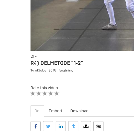
DIF
R4) DELMETODE "1-2"
14. oktober 2015
fægtning
Rate this video
1 STAR
2 STAR
3 STAR
4 STAR
5 STAR
Del
Embed
Download