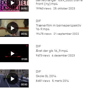
Gamechanger 16x9_subs større
front (ny).mp4
19.963 views
25. oktober 2023
00:52
DIF
Trænerfilm m børneperspektiv
16-9.mp4
19.475 views
21. september 2022
00:34
DIF
Året der gik 16_9.mp4
9.673 views
6. december 2023
01:00
DIF
Skole OL 2014
8.651 views
5. marts 2014
00:30