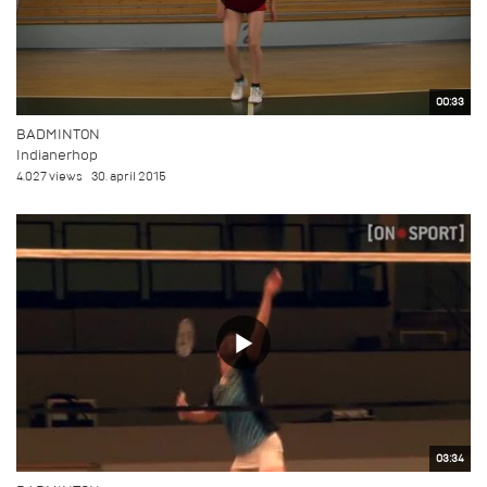
00:33
BADMINTON
Indianerhop
4.027 views
30. april 2015
03:34