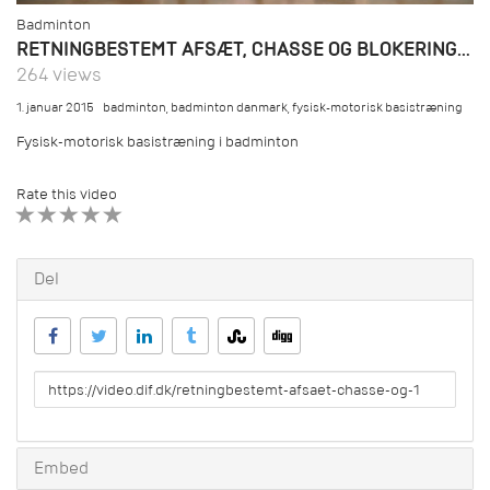
Badminton
RETNINGBESTEMT AFSÆT, CHASSE OG BLOKERINGSHOP
264 views
1. januar 2015
badminton
,
badminton danmark
,
fysisk-motorisk basistræning
Fysisk-motorisk basistræning i badminton
Rate this video
1 STAR
2 STAR
3 STAR
4 STAR
5 STAR
Del
URL
to
share
Embed