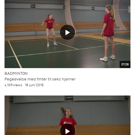
01:28
BADMINTON
Pegeøvelse med finter til seks hjørner
4.109 views
18. juni 2015