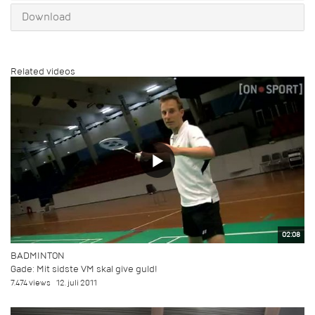
Download
Related videos
02:08
BADMINTON
Gade: Mit sidste VM skal give guld!
7.474 views
12. juli 2011