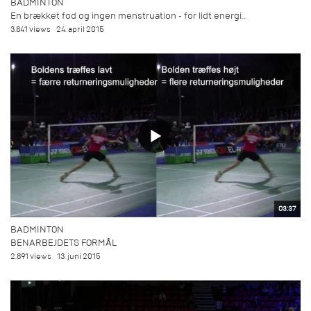
BADMINTON
En brækket fod og ingen menstruation - for lidt energi...
3.841 views
24. april 2015
03:37
BADMINTON
BENARBEJDETS FORMÅL
2.891 views
13. juni 2015