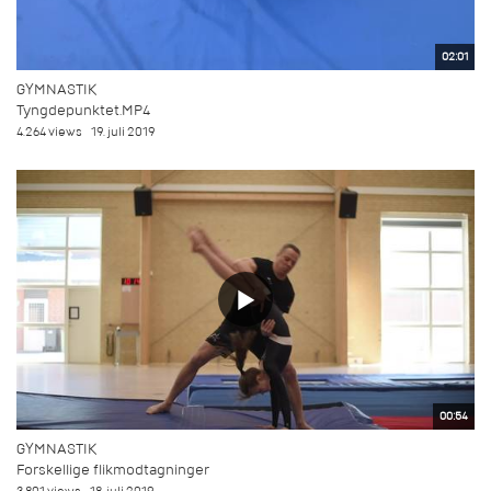
02:01
GYMNASTIK
Tyngdepunktet.MP4
4.264 views
19. juli 2019
00:54
GYMNASTIK
Forskellige flikmodtagninger