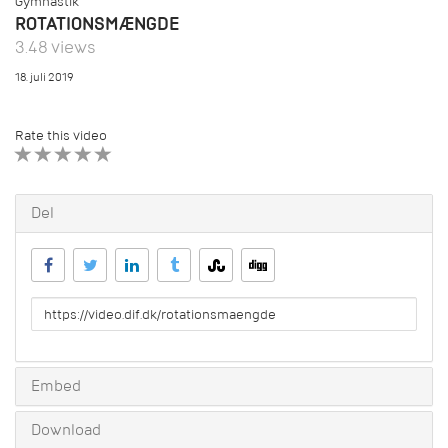
Gymnastik
ROTATIONSMÆNGDE
3.48 views
18. juli 2019
Rate this video
1 STAR
2 STAR
3 STAR
4 STAR
5 STAR
Del
URL
to
share
Embed
Download