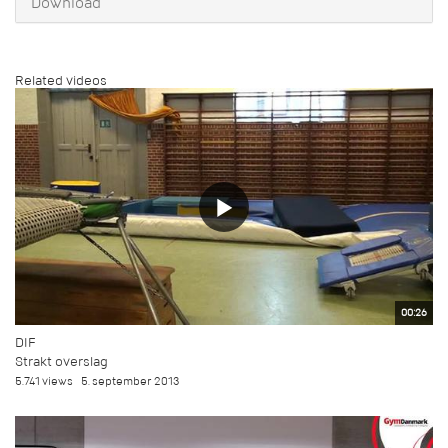
Download
Related videos
00:26
DIF
Strakt overslag
5.741 views
5. september 2013