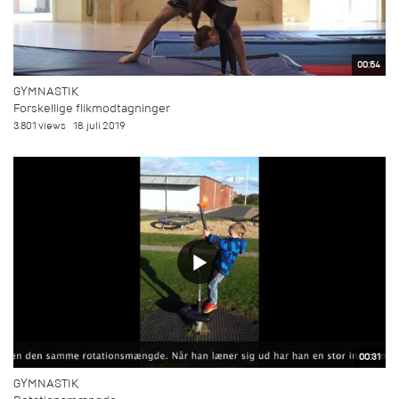
00:54
GYMNASTIK
Forskellige flikmodtagninger
3.801 views
18. juli 2019
00:31
GYMNASTIK