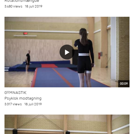
Rotationsmængde
3.480 views
18. juli 2019
00:09
GYMNASTIK
Psykisk modtagning
3.317 views
18. juli 2019