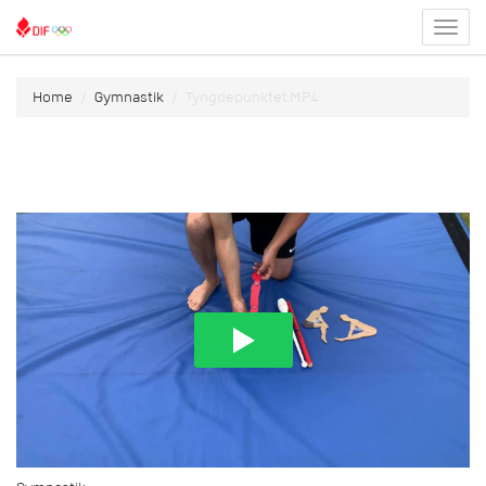
Toggl
menu
Home
Gymnastik
Tyngdepunktet.MP4