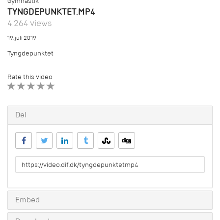
Gymnastik
TYNGDEPUNKTET.MP4
4.264 views
19. juli 2019
Tyngdepunktet
Rate this video
1 STAR
2 STAR
3 STAR
4 STAR
5 STAR
Del
URL
to
share
Embed