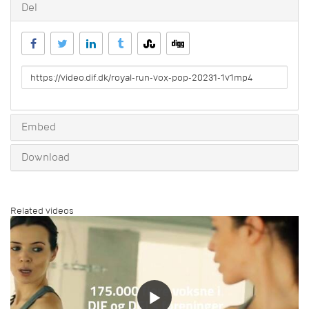
Del
URL
to
share
Embed
Download
Related videos