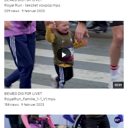
Royal Run - tekstet voxpop.mp4
209 views
9. februar 2023
00:39
BEVÆG DIG FOR LIVET
RoyalRun_Familie_1-1_V1.mp4
158 views
9. februar 2023