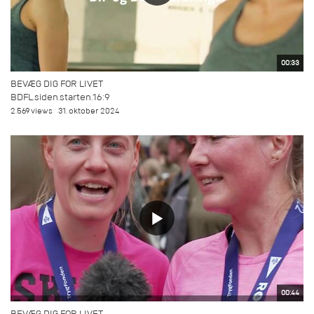
00:33
BEVÆG DIG FOR LIVET
BDFL.siden.starten.16:9
2.569 views
31. oktober 2024
00:44
BEVÆG DIG FOR LIVET