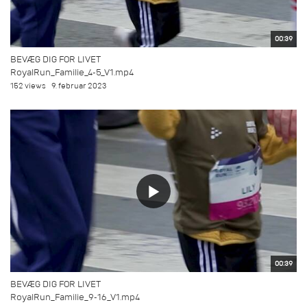
00:39
BEVÆG DIG FOR LIVET
RoyalRun_Familie_4-5_V1.mp4
152 views
9. februar 2023
00:39
BEVÆG DIG FOR LIVET
RoyalRun_Familie_9-16_V1.mp4