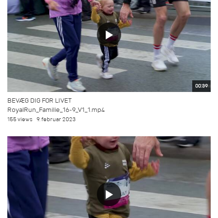
00:39
BEVÆG DIG FOR LIVET
RoyalRun_Familie_16-9_V1_1.mp4
155 views
9. februar 2023