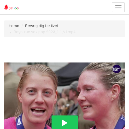
Toggl
menu
Home
Bevæg dig for livet
Royal run vox pop 2023_1-1_V1.mp4