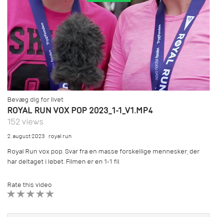
Bevæg dig for livet
ROYAL RUN VOX POP 2023_1-1_V1.MP4
152 views
2. august 2023
royal run
Royal Run vox pop. Svar fra en masse forskellige mennesker, der
har deltaget i løbet. Filmen er en 1-1 fil.
Rate this video
1 STAR
2 STAR
3 STAR
4 STAR
5 STAR