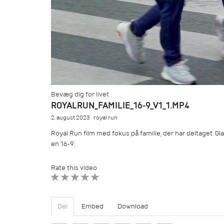
Bevæg dig for livet
ROYALRUN_FAMILIE_16-9_V1_1.MP4
2. august 2023
royal run
Royal Run film med fokus på familie, der har deltaget. Gl
en 16-9.
Rate this video
1 STAR
2 STAR
3 STAR
4 STAR
5 STAR
Del
Embed
Download