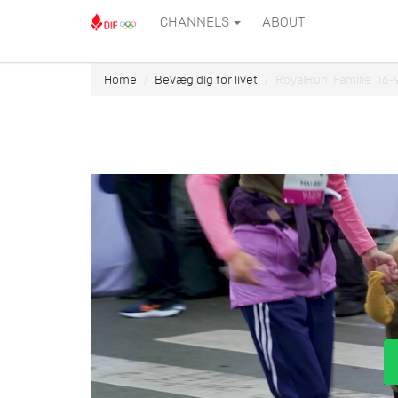
CHANNELS
ABOUT
Home
Bevæg dig for livet
RoyalRun_Familie_16-