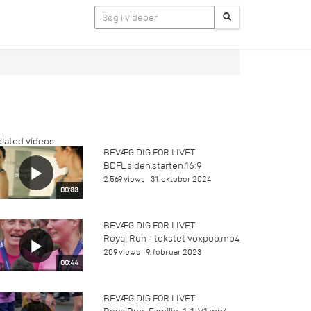
lated videos
BEVÆG DIG FOR LIVET
BDFL.siden.starten.16:9
2.569 views
31. oktober 2024
00:33
BEVÆG DIG FOR LIVET
Royal Run - tekstet voxpop.mp4
209 views
9. februar 2023
00:44
BEVÆG DIG FOR LIVET