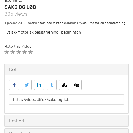
Badminton
SAKS OG LØB
305 views
1. januar 2015
badminton
,
badminton danmark
,
fysisk-motorisk basistræning
Fysisk-motorisk basistræning i badminton
Rate this video
1 STAR
2 STAR
3 STAR
4 STAR
5 STAR
Del
URL
to
share
Embed