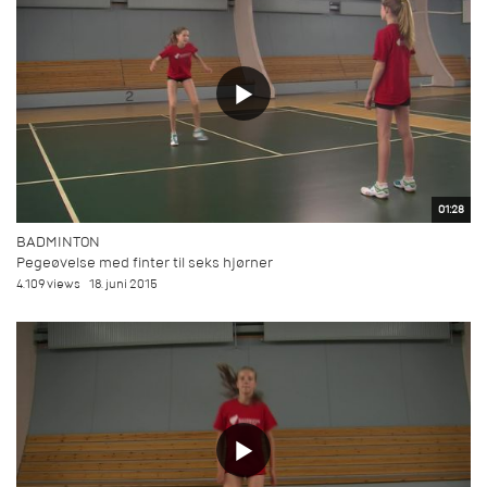
01:28
BADMINTON
Pegeøvelse med finter til seks hjørner
4.109 views
18. juni 2015