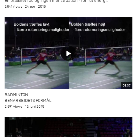
En brækket fod og ingen menstruation - for lidt energi...
3.841 views
24. april 2015
03:37
BADMINTON
BENARBEJDETS FORMÅL
2.891 views
13. juni 2015