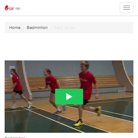
Toggl
menu
Home
Badminton
Saks og løb