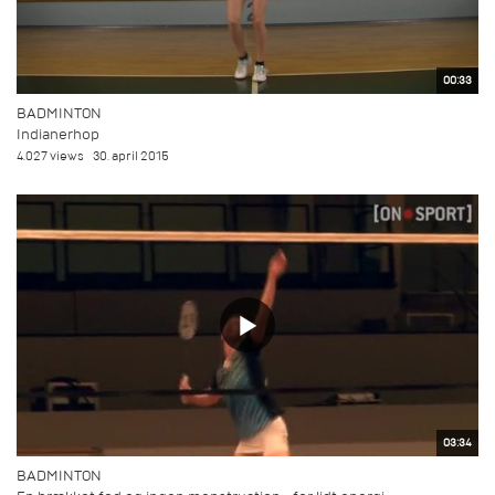
00:33
BADMINTON
Indianerhop
4.027 views
30. april 2015
03:34
BADMINTON