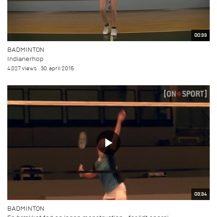
00:33
BADMINTON
Indianerhop
4.027 views
30. april 2015
03:34
BADMINTON