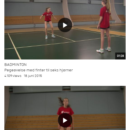
01:28
BADMINTON
Pegeøvelse med finter til seks hjørner
4.109 views
18. juni 2015