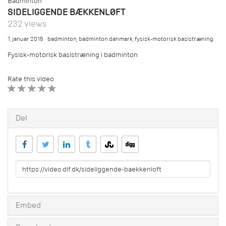
Badminton
SIDELIGGENDE BÆKKENLØFT
232 views
1. januar 2015
badminton
,
badminton danmark
,
fysisk-motorisk basistræning
Fysisk-motorisk basistræning i badminton
Rate this video
1 STAR
2 STAR
3 STAR
4 STAR
5 STAR
Del
URL
to
share
Embed