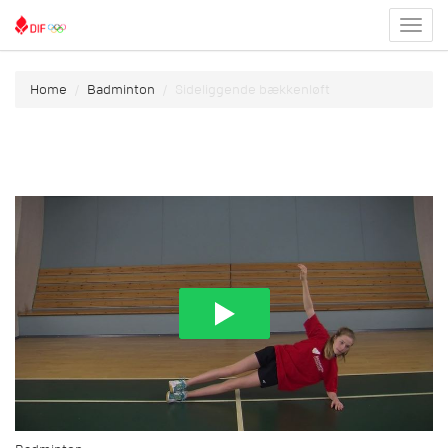
Toggl
menu
Home
Badminton
Sideliggende bækkenløft