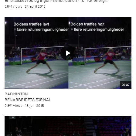
En brækket fod og ingen menstruation - for lidt energi...
3.841 views
24. april 2015
03:37
BADMINTON
BENARBEJDETS FORMÅL
2.891 views
13. juni 2015