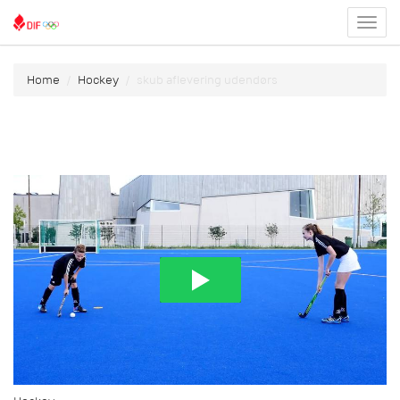
Toggl
menu
Home
Hockey
skub aflevering udendørs