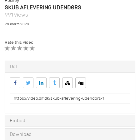
Hockey
SKUB AFLEVERING UDENDØRS
991 views
28. marts 2023
Rate this video
1 STAR
2 STAR
3 STAR
4 STAR
5 STAR
Del
URL
to
share
Embed
Download