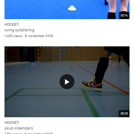
00:14
HOCKEY
sving boldføring
1.400 views
5. november 2015
00:10
HOCKEY
skub indendørs