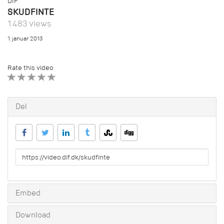
DIF
SKUDFINTE
1.483 views
1. januar 2013
Rate this video
1 STAR
2 STAR
3 STAR
4 STAR
5 STAR
Del
URL
to
share
Embed
Download