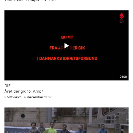
19.481 views
21. september 2022
01:00
DIF
Året der gik 16_9.mp4
9.673 views
6. december 2023