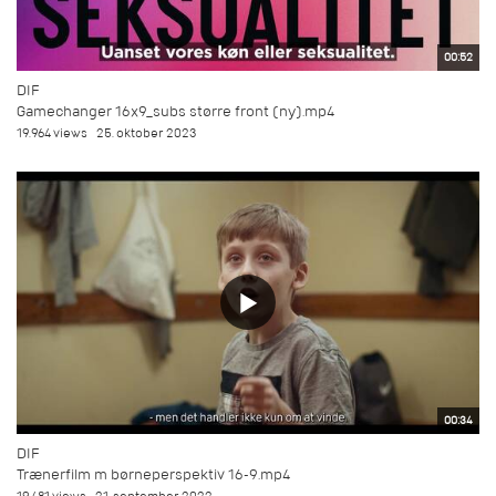
00:52
DIF
Gamechanger 16x9_subs større front (ny).mp4
19.964 views
25. oktober 2023
00:34
DIF
Trænerfilm m børneperspektiv 16-9.mp4