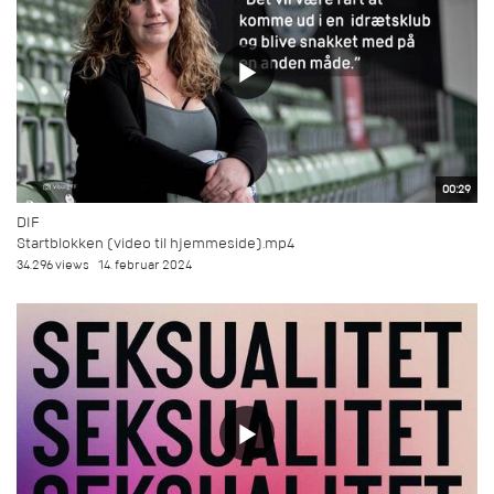
00:29
DIF
Startblokken (video til hjemmeside).mp4
34.296 views
14. februar 2024