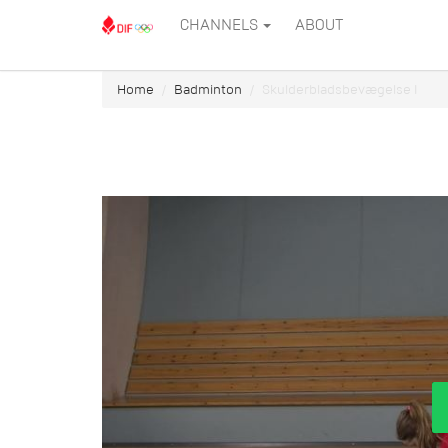
CHANNELS
ABOUT
Home
Badminton
Skulderbladsbevægelse I