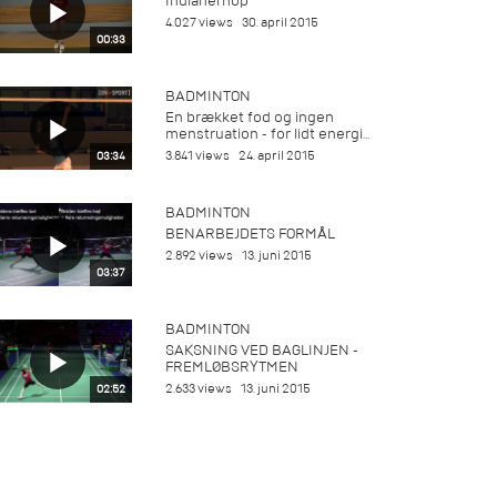
Indianerhop
4.027 views
30. april 2015
00:33
BADMINTON
En brækket fod og ingen
menstruation - for lidt energi...
3.841 views
24. april 2015
03:34
BADMINTON
BENARBEJDETS FORMÅL
2.892 views
13. juni 2015
03:37
BADMINTON
SAKSNING VED BAGLINJEN -
FREMLØBSRYTMEN
2.633 views
13. juni 2015
02:52