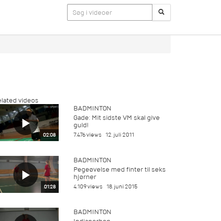
lated videos
BADMINTON
Gade: Mit sidste VM skal give
guld!
7.476 views
12. juli 2011
02:08
BADMINTON
Pegeøvelse med finter til seks
hjørner
4.109 views
18. juni 2015
01:28
BADMINTON