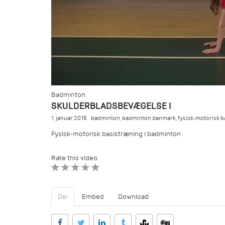
Badminton
SKULDERBLADSBEVÆGELSE I
1. januar 2015
badminton
,
badminton danmark
,
fysisk-motorisk 
Fysisk-motorisk basistræning i badminton
Rate this video
1 STAR
2 STAR
3 STAR
4 STAR
5 STAR
Del
Embed
Download