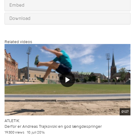
Embed
Download
Related videos
01:27
ATLETIK
Derfor er Andreas Trajkovski en god længdespringer
19.300 views
10. juli 2014