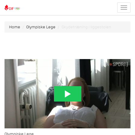
Toggl
menu
Home
Olympiske Lege
Skydetræning i liggestolen
Olympiske Lege