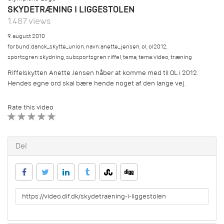
SKYDETRÆNING I LIGGESTOLEN
1.487 views
9. august 2010
forbund:dansk_skytte_union
,
navn:anette_jensen
,
ol
,
ol2012
,
sportsgren:skydning
,
subsportsgren:riffel
,
tema
,
tema:video
,
træning
Riffelskytten Anette Jensen håber at komme med til OL i 2012.
Hendes egne ord skal bære hende noget af den lange vej.
Rate this video
1 STAR
2 STAR
3 STAR
4 STAR
5 STAR
Del
URL
to
share