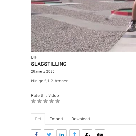
DIF
SLAGSTILLING
28. marts 2023
Minigolf, 1-2-træner
Rate this video
1 STAR
2 STAR
3 STAR
4 STAR
5 STAR
Del
Embed
Download