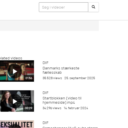
lated videos
DIF
Danmarks stærkeste
fællesskab
35.528 views
25. september 2025
01:56
DIF
Startblokken (video til
hjemmeside).mp4
34.296 views
14. februar 2024
00:29
DIF