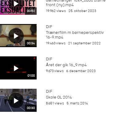
Gamechanger 16x9_subs større
front (ny).mp4
19.962 views
25. oktober 2023
00:52
DIF
Trænerfilm m børneperspektiv
16-9.mp4
19.463 views
21. september 2022
00:34
DIF
Året der gik 16_9.mp4
9.673 views
6. december 2023
01:00
DIF
Skole OL 2014
8.651 views
5. marts 2014
00:30