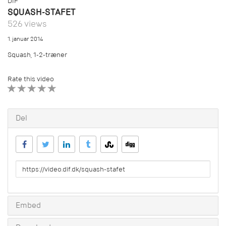
DIF
SQUASH-STAFET
526 views
1. januar 2014
Squash, 1-2-træner
Rate this video
1 STAR
2 STAR
3 STAR
4 STAR
5 STAR
Del
URL
to
share
Embed