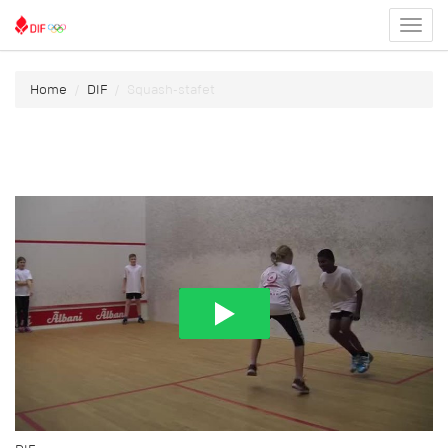
Toggl
menu
Home
DIF
Squash-stafet