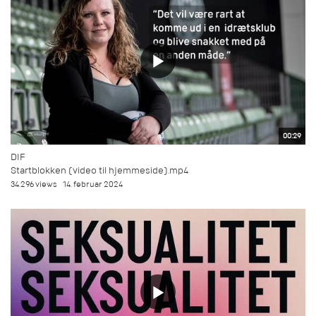
00:29
DIF
Startblokken (video til hjemmeside).mp4
34.296 views
14. februar 2024