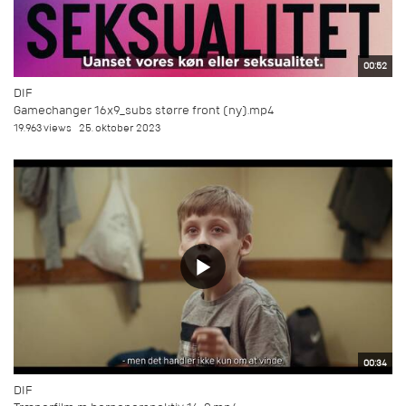
00:52
DIF
Gamechanger 16x9_subs større front (ny).mp4
19.963 views
25. oktober 2023
00:34
DIF