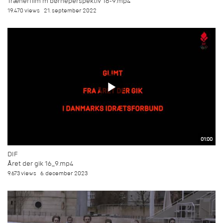
Trænerfilm m børneperspektiv 16-9.mp4
19.470 views
21. september 2022
01:00
DIF
Året der gik 16_9.mp4
9.673 views
6. december 2023