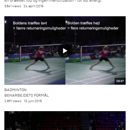
En brækket fod og ingen menstruation - for lidt energi...
3.841 views
24. april 2015
03:37
BADMINTON
BENARBEJDETS FORMÅL
2.891 views
13. juni 2015