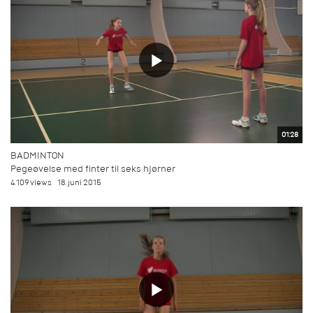
01:28
BADMINTON
Pegeøvelse med finter til seks hjørner
4.109 views
18. juni 2015