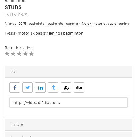
Badminton
STUDS
190 views
1. januar 2015
badminton
,
badminton danmark
,
fysisk-motorisk basistræning
Fysisk-motorisk basistræning i badminton
Rate this video
1 STAR
2 STAR
3 STAR
4 STAR
5 STAR
Del
URL
to
share
Embed