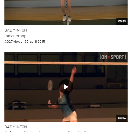
00:33
BADMINTON
Indianerhop
4.027 views
30. april 2015
03:34
BADMINTON