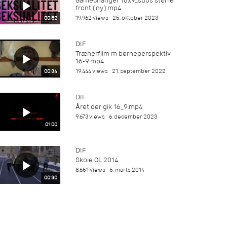
Gamechanger 16x9_subs større
front (ny).mp4
19.962 views
25. oktober 2023
00:52
DIF
Trænerfilm m børneperspektiv
16-9.mp4
19.444 views
21. september 2022
00:34
DIF
Året der gik 16_9.mp4
9.673 views
6. december 2023
01:00
DIF
Skole OL 2014
8.651 views
5. marts 2014
00:30