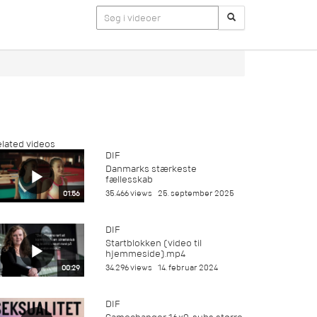
lated videos
DIF
Danmarks stærkeste
fællesskab
35.466 views
25. september 2025
01:56
DIF
Startblokken (video til
hjemmeside).mp4
34.296 views
14. februar 2024
00:29
DIF