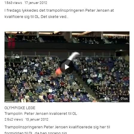
1.563 views
17. januar 2012
I fredags lykkedes det trampolinspringeren Peter Jensen at
kvalificere sig til OL. Det skete ved...
01:44
OLYMPISKE LEGE
Trampolin: Peter Jensen kvaliceret til OL
2.542 views
13. januar 2012
Trampolinspringeren Peter Jensen kvalificerede sig her til
formiddag til OL, da han sprang sig...