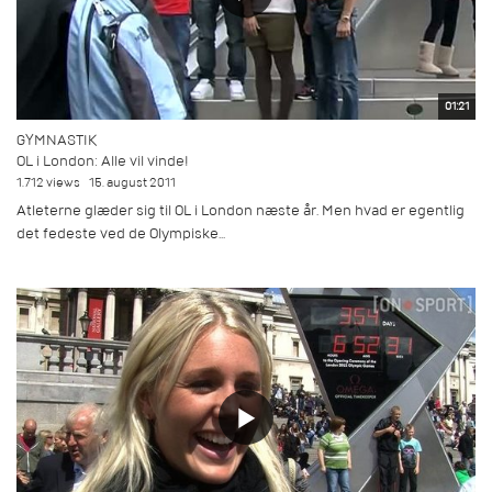
01:21
GYMNASTIK
OL i London: Alle vil vinde!
1.712 views
15. august 2011
Atleterne glæder sig til OL i London næste år. Men hvad er egentlig
det fedeste ved de Olympiske...