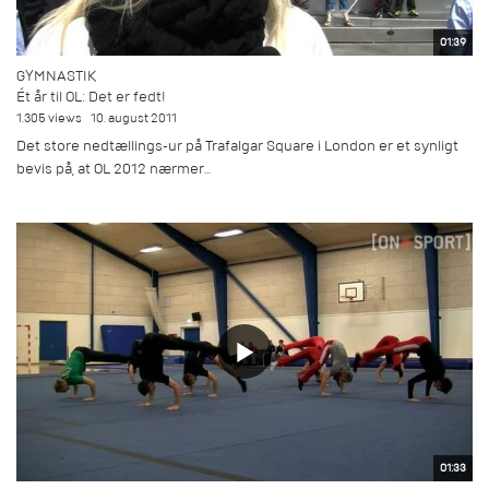
01:39
GYMNASTIK
Ét år til OL: Det er fedt!
1.305 views
10. august 2011
Det store nedtællings-ur på Trafalgar Square i London er et synligt
bevis på, at OL 2012 nærmer...
01:33