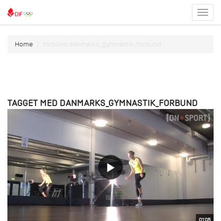
Toggl
menu
Home
forbund:danmarks_gymnastik_forbund
TAGGET MED DANMARKS_GYMNASTIK_FORBUND
01:05