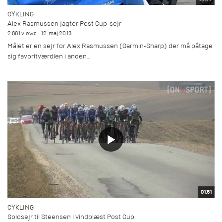
CYKLING
Alex Rasmussen jagter Post Cup-sejr
2.881 views
12. maj 2013
Målet er en sejr for Alex Rasmussen (Garmin-Sharp) der må påtage
sig favoritværdien i anden...
01:51
CYKLING
Solosejr til Steensen i vindblæst Post Cup