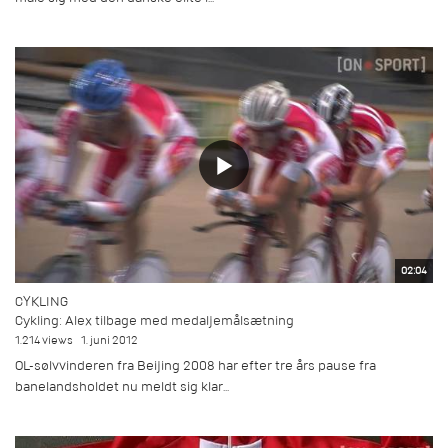
02:04
CYKLING
Cykling: Alex tilbage med medaljemålsætning
1.214 views
1. juni 2012
OL-sølvvinderen fra Beijing 2008 har efter tre års pause fra
banelandsholdet nu meldt sig klar...