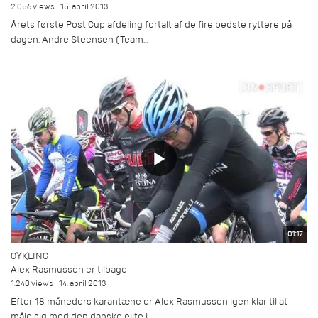
2.056 views
15. april 2013
Årets første Post Cup afdeling fortalt af de fire bedste ryttere på
dagen. Andre Steensen (Team...
01:17
CYKLING
Alex Rasmussen er tilbage
1.240 views
14. april 2013
Efter 18 måneders karantæne er Alex Rasmussen igen klar til at
måle sig med den danske elite i...