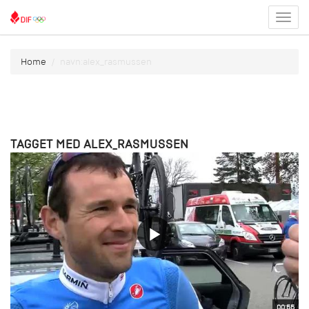
Toggl
menu
Home
navn:alex_rasmussen
TAGGET MED ALEX_RASMUSSEN
00:55