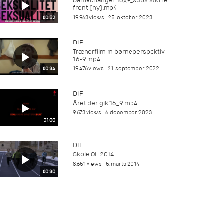
Gamechanger 16x9_subs større
front (ny).mp4
19.963 views
25. oktober 2023
00:52
DIF
Trænerfilm m børneperspektiv
16-9.mp4
19.476 views
21. september 2022
00:34
DIF
Året der gik 16_9.mp4
9.673 views
6. december 2023
01:00
DIF
Skole OL 2014
8.651 views
5. marts 2014
00:30