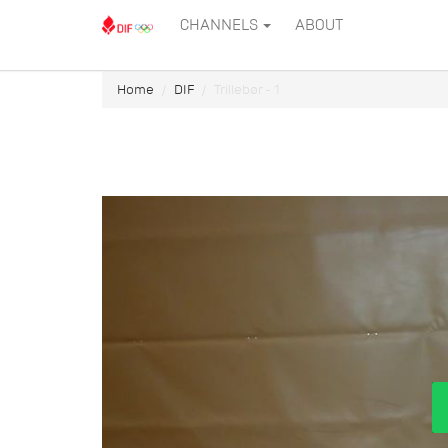
CHANNELS
ABOUT
Home
DIF
Trillebør - 1