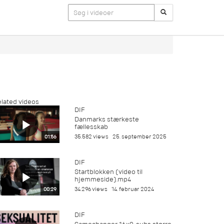
lated videos
DIF
Danmarks stærkeste
fællesskab
35.582 views
25. september 2025
01:56
DIF
Startblokken (video til
hjemmeside).mp4
34.296 views
14. februar 2024
00:29
DIF