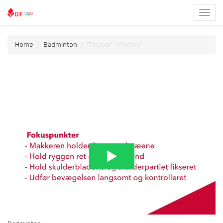
Toggl
menu
Home
Badminton
Trillebør - medley