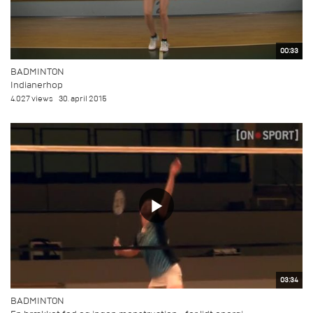
00:33
BADMINTON
Indianerhop
4.027 views
30. april 2015
03:34
BADMINTON