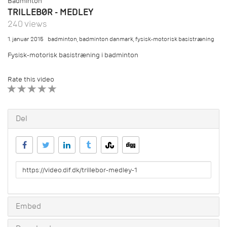
Badminton
TRILLEBØR - MEDLEY
240 views
1. januar 2015
badminton
,
badminton danmark
,
fysisk-motorisk basistræning
Fysisk-motorisk basistræning i badminton
Rate this video
1 STAR
2 STAR
3 STAR
4 STAR
5 STAR
Del
URL
to
share
Embed