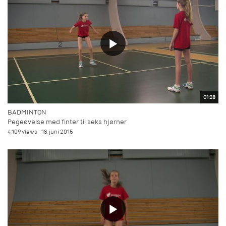
01:28
BADMINTON
Pegeøvelse med finter til seks hjørner
4.109 views
18. juni 2015