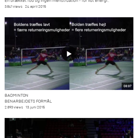
En brækket fod og ingen menstruation - for lidt energi...
3.841 views
24. april 2015
03:37
BADMINTON
BENARBEJDETS FORMÅL
2.893 views
13. juni 2015