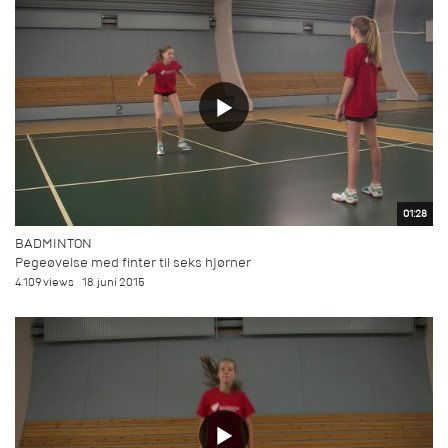
01:28
BADMINTON
Pegeøvelse med finter til seks hjørner
4.109 views
18. juni 2015