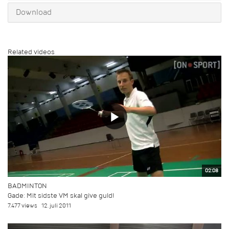
Download
Related videos
02:08
BADMINTON
Gade: Mit sidste VM skal give guld!
7.477 views
12. juli 2011