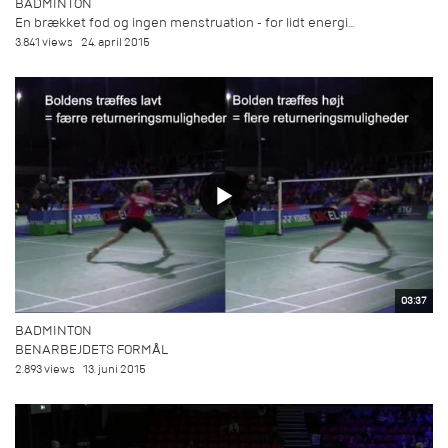
BADMINTON
En brækket fod og ingen menstruation - for lidt energi...
3.841 views
24. april 2015
03:37
BADMINTON
BENARBEJDETS FORMÅL
2.893 views
13. juni 2015