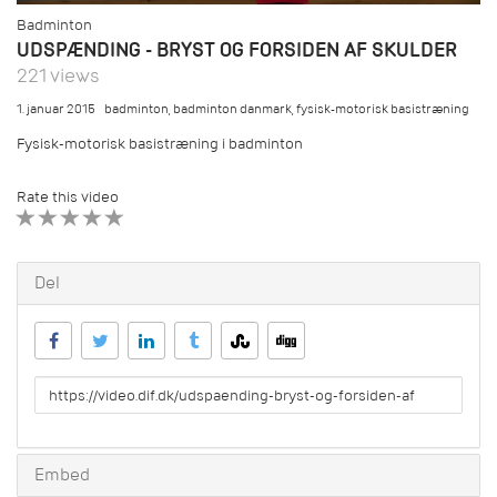
Badminton
UDSPÆNDING - BRYST OG FORSIDEN AF SKULDER
221 views
1. januar 2015
badminton
,
badminton danmark
,
fysisk-motorisk basistræning
Fysisk-motorisk basistræning i badminton
Rate this video
1 STAR
2 STAR
3 STAR
4 STAR
5 STAR
Del
URL
to
share
Embed