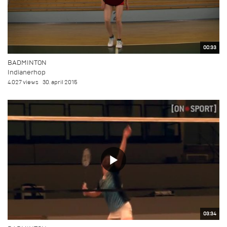
00:33
BADMINTON
Indianerhop
4.027 views
30. april 2015
03:34