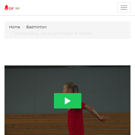
Toggl
menu
Home
Badminton
Udspænding - bryst og forsiden af skulder