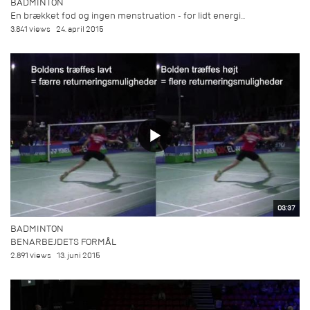
BADMINTON
En brækket fod og ingen menstruation - for lidt energi...
3.841 views
24. april 2015
03:37
BADMINTON
BENARBEJDETS FORMÅL
2.891 views
13. juni 2015