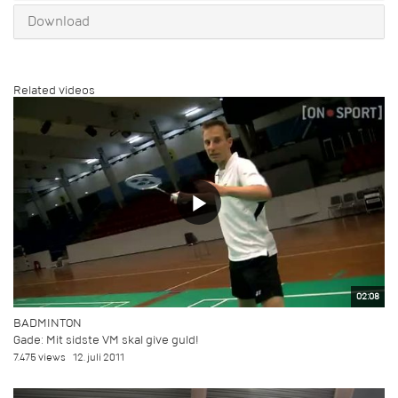
Download
Related videos
02:08
BADMINTON
Gade: Mit sidste VM skal give guld!
7.475 views
12. juli 2011