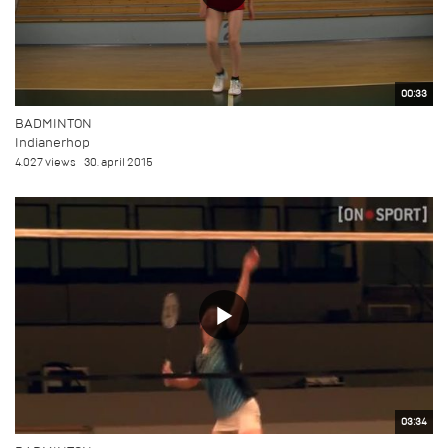
00:33
BADMINTON
Indianerhop
4.027 views
30. april 2015
03:34