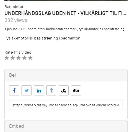
Badminton
UNDERHÅNDSSLAG UDEN NET - VILKÅRLIGT TIL FIRE HJØRNER
332 views
1. januar 2015
badminton
,
badminton danmark
,
fysisk-motorisk basistræning
Fysisk-motorisk basistræning i badminton
Rate this video
1 STAR
2 STAR
3 STAR
4 STAR
5 STAR
Del
URL
to
share
Embed