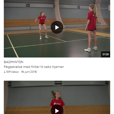
01:28
BADMINTON
Pegeøvelse med finter til seks hjørner
4.109 views
18. juni 2015