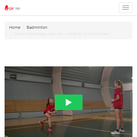
Toggl
menu
Home
Badminton
Underhåndsslag uden net - vilkårligt til fire hjørner