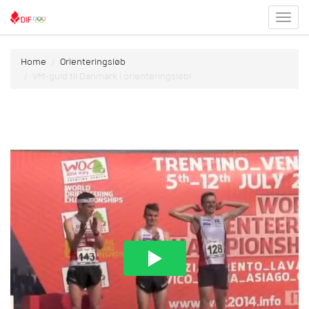
Toggl
menu
Home
Orienteringsløb
VM-guld til Danmark i orienteringsløb!