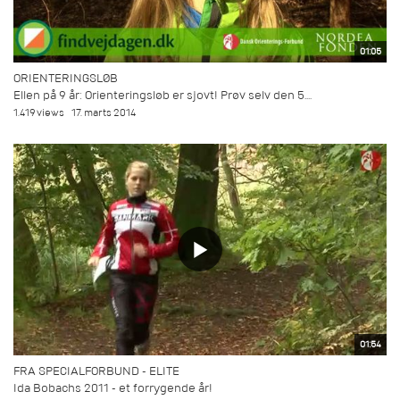
01:05
ORIENTERINGSLØB
Ellen på 9 år: Orienteringsløb er sjovt! Prøv selv den 5....
1.419 views
17. marts 2014
01:54
FRA SPECIALFORBUND - ELITE
Ida Bobachs 2011 - et forrygende år!