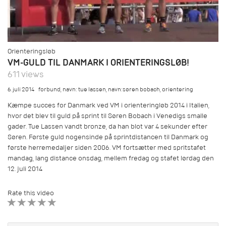
Orienteringsløb
VM-GULD TIL DANMARK I ORIENTERINGSLØB!
611 views
6. juli 2014
forbund
,
navn: tue lassen
,
navn:søren bobach
,
orientering
Kæmpe succes for Danmark ved VM i orienteringløb 2014 i Italien,
hvor det blev til guld på sprint til Søren Bobach i Venedigs smalle
gader. Tue Lassen vandt bronze, da han blot var 4 sekunder efter
Søren. Første guld nogensinde på sprintdistancen til Danmark og
første herremedaljer siden 2006. VM fortsætter med spritstafet
mandag, lang distance onsdag, mellem fredag og stafet lørdag den
12. juli 2014
Rate this video
1 STAR
2 STAR
3 STAR
4 STAR
5 STAR