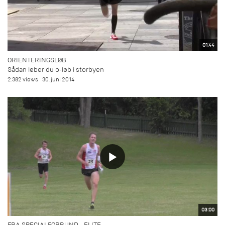
01:44
ORIENTERINGSLØB
Sådan løber du o-løb i storbyen
2.382 views
30. juni 2014
03:00
FRA SPECIALFORBUND - ELITE