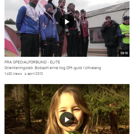
03:10
FRA SPECIALFORBUND - ELITE
Orienteringsløb: Bobach'erne tog DM-guld i Ultralang
1.432 views
4. april 2012