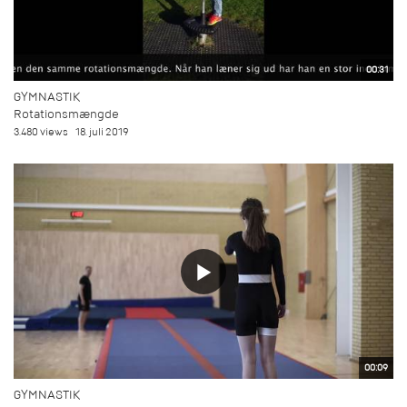
00:31
GYMNASTIK
Rotationsmængde
3.480 views
18. juli 2019
00:09
GYMNASTIK