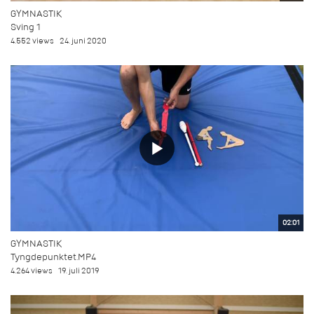
GYMNASTIK
Sving 1
4.552 views
24. juni 2020
02:01
GYMNASTIK
Tyngdepunktet.MP4
4.264 views
19. juli 2019