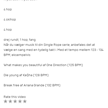
4 hop
4 skihop
4 hop
drej rundt, 1 hop, fang
Når du vælger musik til din Single Rope serie, anbefales det at
vælge en sang med en tydelig takt i. Med et tempo mellem 123 - 134
BPM, eksempelvis:
What makes you beautiful af One Direction (125 BPM)
Die young af Ke$ha (128 BPM)
Break free af Ariana Grande (132 BPM)
Rate this video
1 STAR
2 STAR
3 STAR
4 STAR
5 STAR