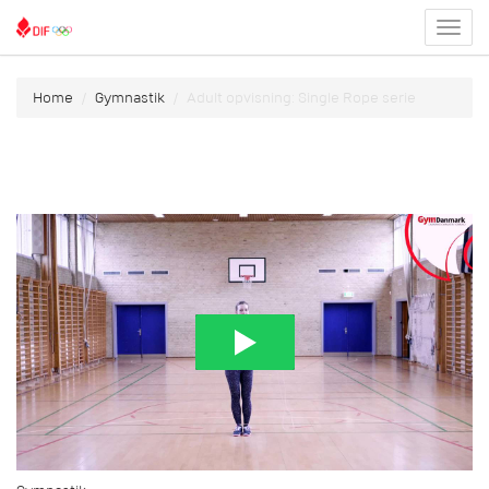
Toggl
menu
Home
Gymnastik
Adult opvisning: Single Rope serie