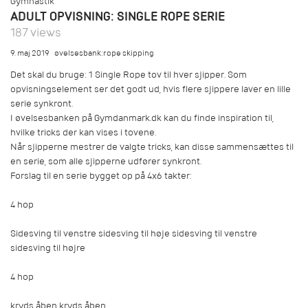
Gymnastik
ADULT OPVISNING: SINGLE ROPE SERIE
187 views
9. maj 2019
øvelsesbank:rope skipping
Det skal du bruge: 1 Single Rope tov til hver sjipper. Som
opvisningselement ser det godt ud, hvis flere sjippere laver en lille
serie synkront.
I øvelsesbanken på Gymdanmark.dk kan du finde inspiration til,
hvilke tricks der kan vises i tovene.
Når sjipperne mestrer de valgte tricks, kan disse sammensættes til
en serie, som alle sjipperne udfører synkront.
Forslag til en serie bygget op på 4x6 takter:
4 hop
Sidesving til venstre sidesving til høje sidesving til venstre
sidesving til højre
4 hop
kryds åben kryds åben