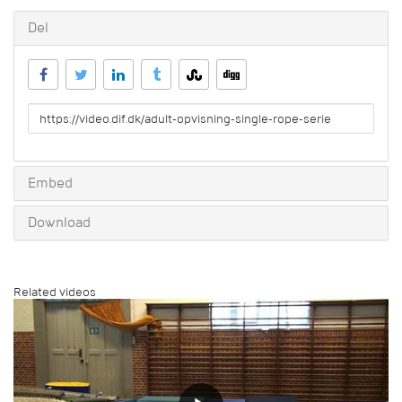
Del
URL
to
share
Embed
Download
Related videos