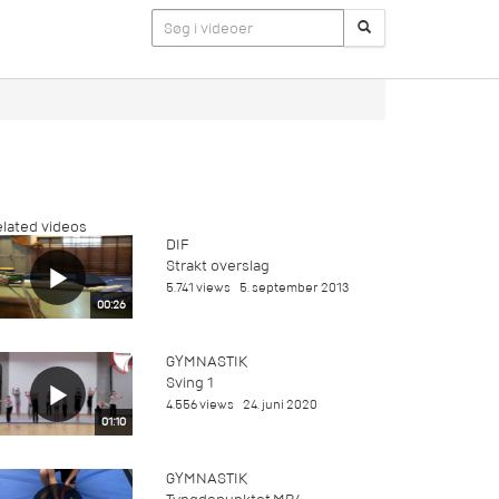
lated videos
DIF
Strakt overslag
5.741 views
5. september 2013
00:26
GYMNASTIK
Sving 1
4.556 views
24. juni 2020
01:10
GYMNASTIK