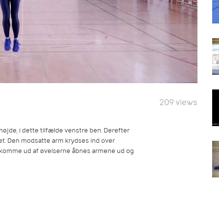
209 views
øjde, i dette tilfælde venstre ben. Derefter
et. Den modsatte arm krydses ind over
t komme ud af øvelserne åbnes armene ud og