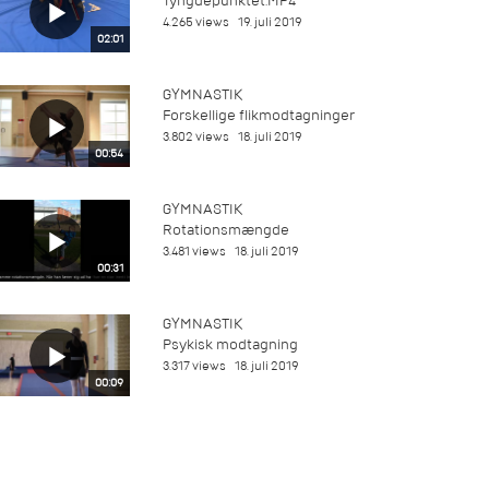
Tyngdepunktet.MP4
4.265 views
19. juli 2019
02:01
GYMNASTIK
Forskellige flikmodtagninger
3.802 views
18. juli 2019
00:54
GYMNASTIK
Rotationsmængde
3.481 views
18. juli 2019
00:31
GYMNASTIK
Psykisk modtagning
3.317 views
18. juli 2019
00:09