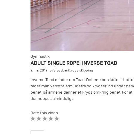
Gymnastik
ADULT SINGLE ROPE: INVERSE TOAD
9. maj 2019
øvelsesbank:rope skipping
Inverse Toad minder om Toad. Det ene ben løftes i hofteh
tager man venstre arm udefra og krydser ind under ben
benet, så armene danner et kryds omkring benet. For a
der hoppes almindeligt.
Rate this video
1 STAR
2 STAR
3 STAR
4 STAR
5 STAR