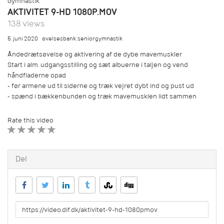
Gymnastik
AKTIVITET 9-HD 1080P.MOV
138 views
5. juni 2020
øvelsesbank:seniorgymnastik
Åndedrætsøvelse og aktivering af de dybe mavemuskler
Start i alm. udgangsstilling og sæt albuerne i taljen og vend
håndfladerne opad
- før armene ud til siderne og træk vejret dybt ind og pust ud
- spænd i bækkenbunden og træk mavemusklen lidt sammen
Rate this video
1 STAR
2 STAR
3 STAR
4 STAR
5 STAR
Del
URL
to