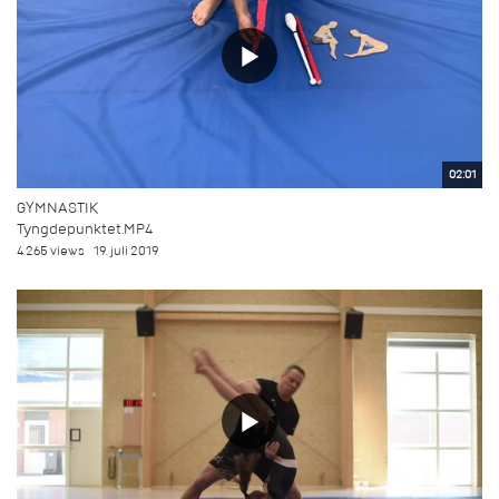
02:01
GYMNASTIK
Tyngdepunktet.MP4
4.265 views
19. juli 2019