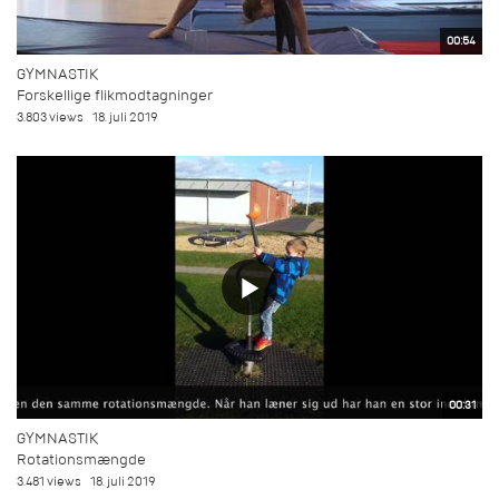
00:54
GYMNASTIK
Forskellige flikmodtagninger
3.803 views
18. juli 2019
00:31
GYMNASTIK
Rotationsmængde
3.481 views
18. juli 2019