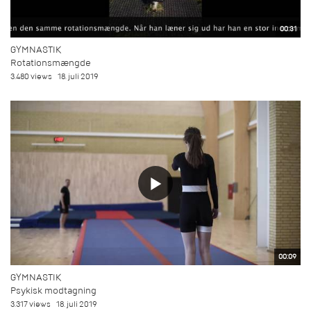
00:31
GYMNASTIK
Rotationsmængde
3.480 views
18. juli 2019
00:09
GYMNASTIK
Psykisk modtagning
3.317 views
18. juli 2019