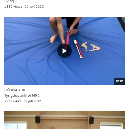
Sving 1
4.552 views
24. juni 2020
02:01
GYMNASTIK
Tyngdepunktet.MP4
4.264 views
19. juli 2019