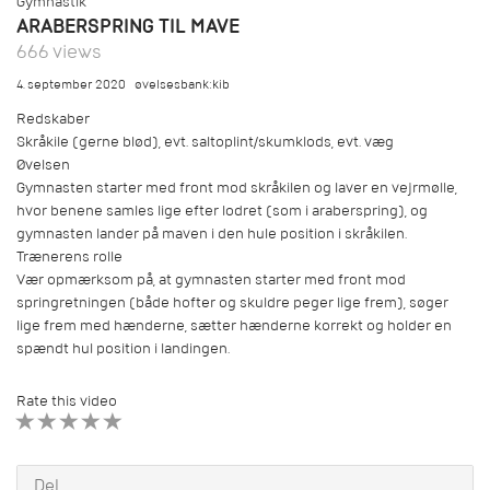
Gymnastik
ARABERSPRING TIL MAVE
666 views
4. september 2020
øvelsesbank:kib
Redskaber
Skråkile (gerne blød), evt. saltoplint/skumklods, evt. væg
Øvelsen
Gymnasten starter med front mod skråkilen og laver en vejrmølle,
hvor benene samles lige efter lodret (som i araberspring), og
gymnasten lander på maven i den hule position i skråkilen.
Trænerens rolle
Vær opmærksom på, at gymnasten starter med front mod
springretningen (både hofter og skuldre peger lige frem), søger
lige frem med hænderne, sætter hænderne korrekt og holder en
spændt hul position i landingen.
Rate this video
1 STAR
2 STAR
3 STAR
4 STAR
5 STAR
Del