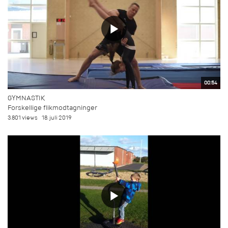
00:54
GYMNASTIK
Forskellige flikmodtagninger
3.801 views
18. juli 2019