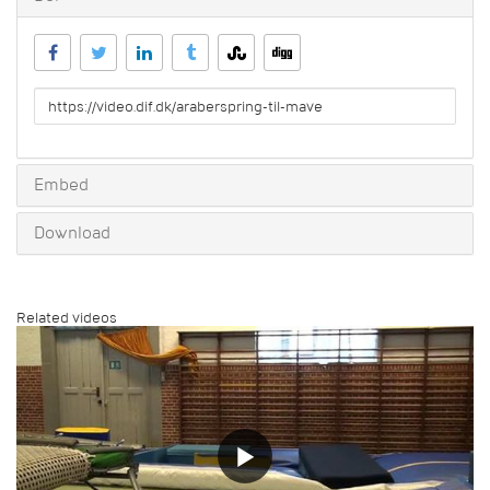
URL
to
share
Embed
Download
Related videos