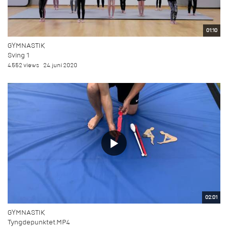
01:10
GYMNASTIK
Sving 1
4.552 views
24. juni 2020
02:01
GYMNASTIK
Tyngdepunktet.MP4