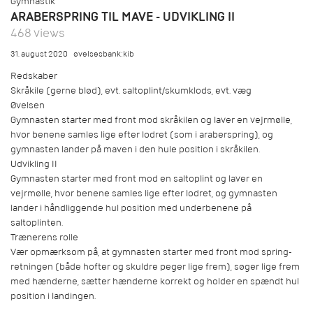
Gymnastik
ARABERSPRING TIL MAVE - UDVIKLING II
468 views
31. august 2020
øvelsesbank:kib
Redskaber
Skråkile (gerne blød), evt. saltoplint/skumklods, evt. væg
Øvelsen
Gymnasten starter med front mod skråkilen og laver en vejrmølle,
hvor benene samles lige efter lodret (som i araberspring), og
gymnasten lander på maven i den hule position i skråkilen.
Udvikling II
Gymnasten starter med front mod en saltoplint og laver en
vejrmølle, hvor benene samles lige efter lodret, og gymnasten
lander i håndliggende hul position med underbenene på
saltoplinten.
Trænerens rolle
Vær opmærksom på, at gymnasten starter med front mod spring-
retningen (både hofter og skuldre peger lige frem), søger lige frem
med hænderne, sætter hænderne korrekt og holder en spændt hul
position i landingen.