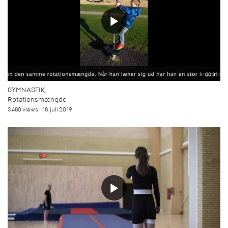
00:31
GYMNASTIK
Rotationsmængde
3.480 views
18. juli 2019