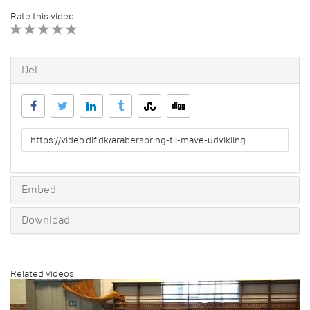
Rate this video
1 STAR
2 STAR
3 STAR
4 STAR
5 STAR
Del
URL
to
share
Embed
Download
Related videos