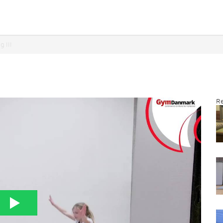
g III
Re