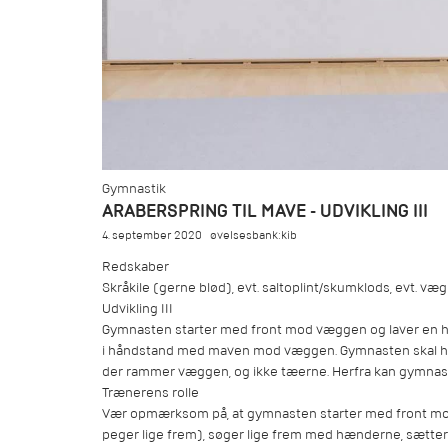
Gymnastik
ARABERSPRING TIL MAVE - UDVIKLING III
4. september 2020
øvelsesbank:kib
Redskaber
Skråkile (gerne blød), evt. saltoplint/skumklods, evt. væg
Udvikling III
Gymnasten starter med front mod væggen og laver en h
i håndstand med maven mod væggen. Gymnasten skal husk
der rammer væggen, og ikke tæerne. Herfra kan gymnasten
Trænerens rolle
Vær opmærksom på, at gymnasten starter med front mod
peger lige frem), søger lige frem med hænderne, sætte