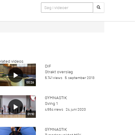
lated videos
DIF
Strakt overslag
5.741 views
5. september 2013
00:26
GYMNASTIK
Sving 1
4.554 views
24. juni 2020
01:10
GYMNASTIK