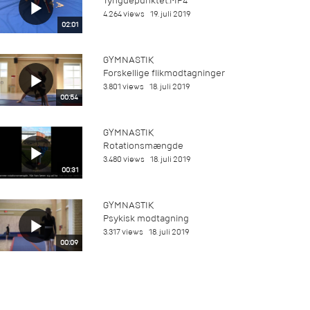
Tyngdepunktet.MP4
4.264 views
19. juli 2019
02:01
GYMNASTIK
Forskellige flikmodtagninger
3.801 views
18. juli 2019
00:54
GYMNASTIK
Rotationsmængde
3.480 views
18. juli 2019
00:31
GYMNASTIK
Psykisk modtagning
3.317 views
18. juli 2019
00:09