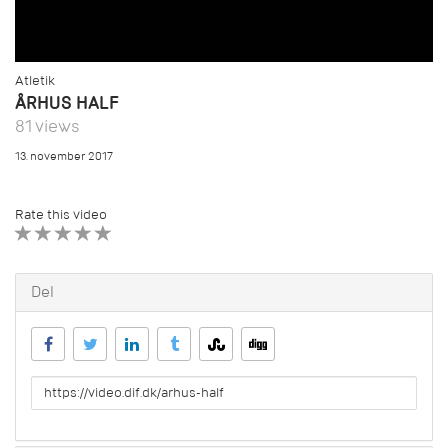
Atletik
ÅRHUS HALF
81 views
13. november 2017
Rate this video
1 STAR
2 STAR
3 STAR
4 STAR
5 STAR
Del
URL
to
share