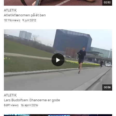
02:52
ATLETIK
Atletikfænomen på ét ben
10.116 views
9. juli 2012
00:58
ATLETIK
Lars Budolfsen: Chancerne er gode
8.691 views
16. april 2016