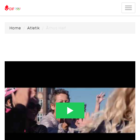
Toggl
menu
Home
Atletik
Århus Half