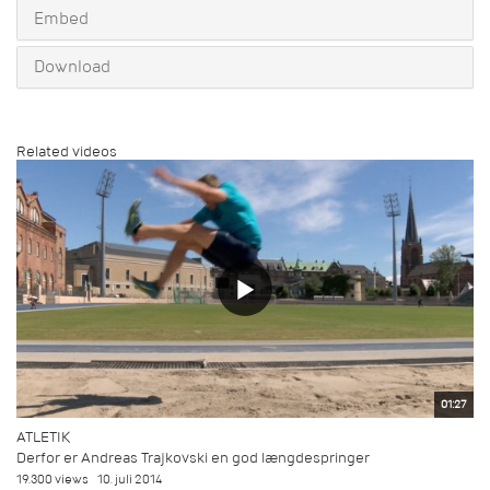
Embed
Download
Related videos
01:27
ATLETIK
Derfor er Andreas Trajkovski en god længdespringer
19.300 views
10. juli 2014