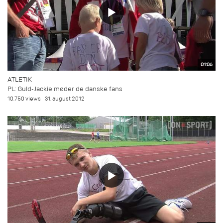
01:06
ATLETIK
PL: Guld-Jackie møder de danske fans
10.750 views
31. august 2012