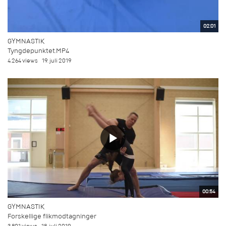
02:01
GYMNASTIK
Tyngdepunktet.MP4
4.264 views
19. juli 2019
00:54
GYMNASTIK
Forskellige flikmodtagninger