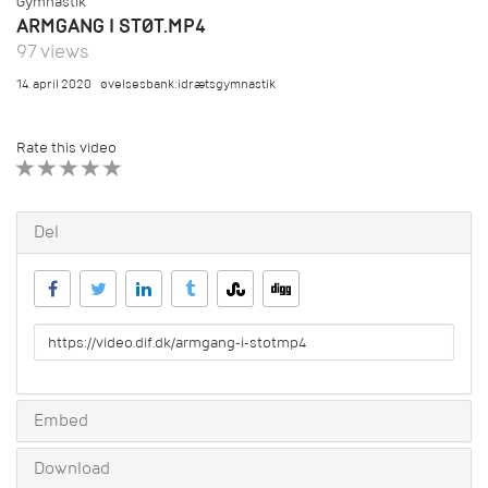
Gymnastik
ARMGANG I STØT.MP4
97 views
14. april 2020
øvelsesbank:idrætsgymnastik
Rate this video
1 STAR
2 STAR
3 STAR
4 STAR
5 STAR
Del
URL
to
share
Embed
Download