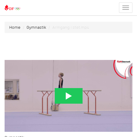
Toggl
menu
Home
Gymnastik
Armgang i støt.mp4