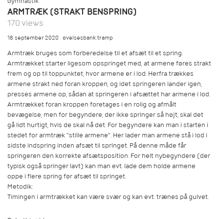
Gymnastik
ARMTRÆK (STRAKT BENSPRING)
170 views
18. september 2020
øvelsesbank:tramp
Armtræk bruges som forberedelse til et afsæt til et spring.
Armtrækket starter ligesom opspringet med, at armene føres strakt
frem og op til toppunktet, hvor armene er i lod. Herfra trækkes
armene strakt ned foran kroppen, og idet springeren lander igen,
presses armene op, sådan at springeren i afsættet har armene i lod.
Armtrækket foran kroppen foretages i en rolig og afmålt
bevægelse, men for begyndere, der ikke springer så højt, skal det
gå lidt hurtigt, hvis de skal nå det. For begyndere kan man i starten i
stedet for armtræk “stille armene”. Her lader man armene stå i lod i
sidste indspring inden afsæt til springet. På denne måde får
springeren den korrekte afsætsposition. For helt nybegyndere (der
typisk også springer lavt) kan man evt. lade dem holde armene
oppe i flere spring før afsæt til springet.
Metodik:
Timingen i armtrækket kan være svær og kan evt. trænes på gulvet.