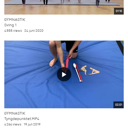
01:10
GYMNASTIK
Sving 1
4.555 views
24. juni 2020
02:01
GYMNASTIK
Tyngdepunktet.MP4
4.264 views
19. juli 2019