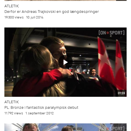
ATLETIK
Derfor er Andreas Trajkovski en god længdespringer
19.300 views
10. juli 2014
01:23
ATLETIK
PL: Bronze i fantastisk paralympisk debut
11.792 views
1. september 2012