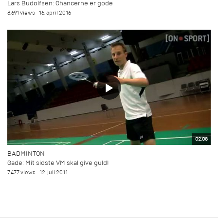
Lars Budolfsen: Chancerne er gode
8.691 views
16. april 2016
02:08
BADMINTON
Gade: Mit sidste VM skal give guld!
7.477 views
12. juli 2011