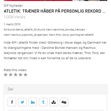
DIF Nyheder
ATLETIK: TRÆNER HÅBER PÅ PERSONLIG REKORD TIL INDE-EM
1.008 views
1. marts 2013
forbund:dansk_atletik_forbund
,
navn:caroline_bonde_hansen
,
navn:rasmus_wejnold_jørgensen
,
navn:thor_torp
,
sportsgren:atletik
Inde-EM i atletik finder sted i Göteborg i disse dage, og Danmark har
to stangspringere med - Caroline Bonde-Hansen og Rasmus
Wejnold Jørgensen. Vi fik en snak med deres træner, Thor Torp, der
fortæller lidt om, hvad vi kan forvente os af de to udøvere.
Rate this video
1 STAR
2 STAR
3 STAR
4 STAR
5 STAR
Del