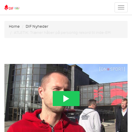
Toggl
menu
Home
DIF Nyheder
ATLETIK: Træner håber på personlig rekord til inde-EM