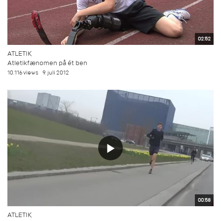
02:52
ATLETIK
Atletikfænomen på ét ben
10.116 views
9. juli 2012
00:58
ATLETIK