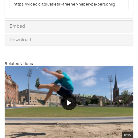
URL
to
share
Embed
Download
Related videos
01:27