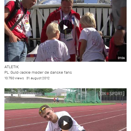
01:06
ATLETIK
PL: Guld-Jackie møder de danske fans
10.750 views
31. august 2012