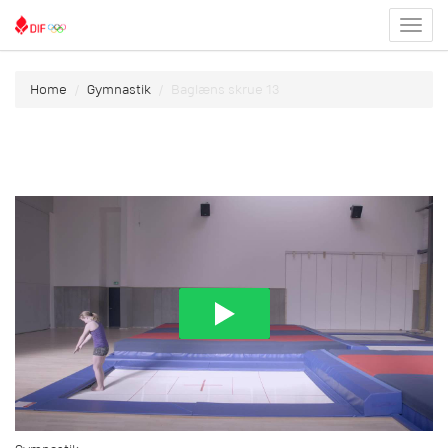
Toggl
menu
Home
Gymnastik
Baglæns skrue 13