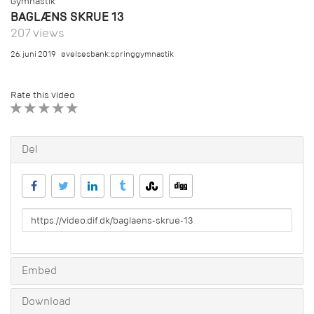
Gymnastik
BAGLÆNS SKRUE 13
207 views
26. juni 2019
øvelsesbank:springgymnastik
Rate this video
1 STAR
2 STAR
3 STAR
4 STAR
5 STAR
Del
URL
to
share
Embed
Download