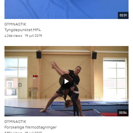
02:01
GYMNASTIK
Tyngdepunktet.MP4
4.266 views
19. juli 2019
00:54
GYMNASTIK
Forskellige flikmodtagninger