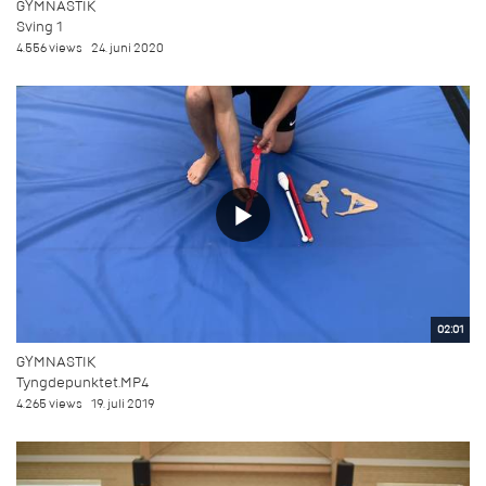
GYMNASTIK
Sving 1
4.556 views
24. juni 2020
02:01
GYMNASTIK
Tyngdepunktet.MP4
4.265 views
19. juli 2019