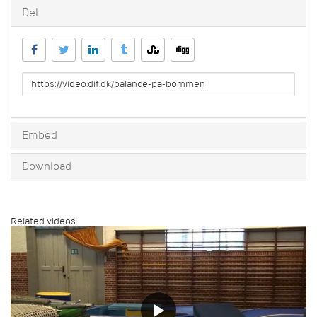
Del
URL
to
share
Embed
Download
Related videos