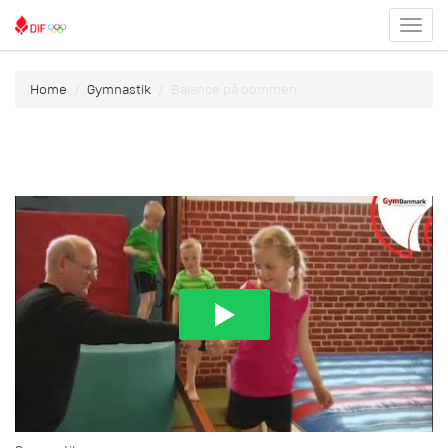
Toggl
menu
Home
Gymnastik
Balance på bommen