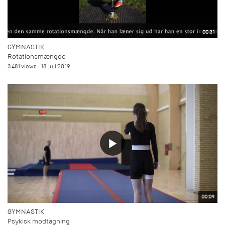
00:31
GYMNASTIK
Rotationsmængde
3.481 views
18. juli 2019
00:09
GYMNASTIK
Psykisk modtagning