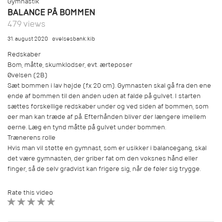
Gymnastik
BALANCE PÅ BOMMEN
479 views
31. august 2020
øvelsesbank:kib
Redskaber
Bom, måtte, skumklodser, evt. ærteposer
Øvelsen (2B)
Sæt bommen i lav højde (fx 20 cm). Gymnasten skal gå fra den ene
ende af bommen til den anden uden at falde på gulvet. I starten
sættes forskellige redskaber under og ved siden af bommen, som
øer man kan træde af på. Efterhånden bliver der længere imellem
øerne. Læg en tynd måtte på gulvet under bommen.
Trænerens rolle
Hvis man vil støtte en gymnast, som er usikker i balancegang, skal
det være gymnasten, der griber fat om den voksnes hånd eller
finger, så de selv gradvist kan frigøre sig, når de føler sig trygge.
Rate this video
1 STAR
2 STAR
3 STAR
4 STAR
5 STAR