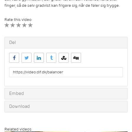
finger, så de selv gradvist kan frigøre sig, når de føler sig trygge.
Rate this video
1 STAR
2 STAR
3 STAR
4 STAR
5 STAR
Del
URL
to
share
Embed
Download
Related videos