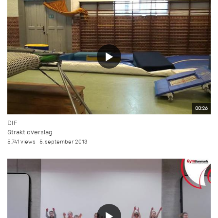
00:26
DIF
Strakt overslag
5.741 views
5. september 2013