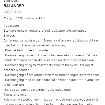
Gymnastik
BALANCER
823 views
31. august 2020
øvelsesbank:kib
Redskaber
Bænke/skumcylinder/andre småredskaber, evt. ærteposer
Øvelsen
Der er mange muligheder, når man skal lave en redskabsopstilling
med fokus på balance. Her er et par forslag:
• Kravl på halv omvendt cylinder.
• Balancegang på bænk. Forlæns, baglæns eller sidelæns. Evt. på en
bænk, der danner en bakke, eller med en skumbom på bænken.
• Balancegang to og to fra hver sin ende af bænken – forsøg at
passere hinanden.
• Balancegang på omvendt bænk med forhindringer (fx ærteposer).
• Balancegang med en ærtepose på hovedet, skulderen, oversiden
af hånden, etc.
• Forsøg at tage et par skridt med lukkede øjne.
Trænerens rolle
Hvis man vil støtte en gymnast, som er usikker i balancegang, skal
det være gymnasten, der griber fat om den voksnes hånd eller