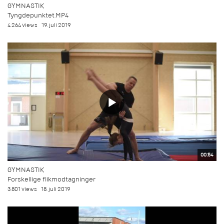
GYMNASTIK
Tyngdepunktet.MP4
4.264 views
19. juli 2019
00:54
GYMNASTIK
Forskellige flikmodtagninger
3.801 views
18. juli 2019