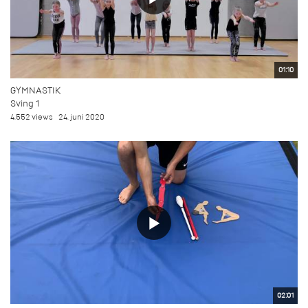
01:10
GYMNASTIK
Sving 1
4.552 views
24. juni 2020
02:01