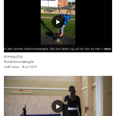
00:31
GYMNASTIK
Rotationsmængde
3.480 views
18. juli 2019