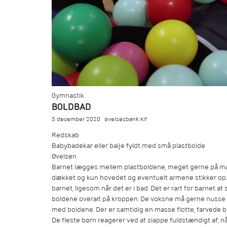
Gymnastik
BOLDBAD
3. december 2020
øvelsesbank:kif
Redskab
Babybadekar eller balje fyldt med små plastbolde
Øvelsen
Barnet lægges mellem plastboldene, meget gerne på mave
dækket og kun hovedet og eventuelt armene stikker op. H
barnet, ligesom når det er i bad. Det er rart for barnet a
boldene overalt på kroppen. De voksne må gerne nusse
med boldene. Der er samtidig en masse flotte, farvede b
De fleste børn reagerer ved at slappe fuldstændigt af, n