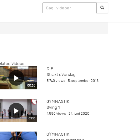
lated videos
DIF
Strakt overslag
5.740 views
5. september 2013
00:26
GYMNASTIK
Sving 1
4.550 views
24. juni 2020
01:10
GYMNASTIK