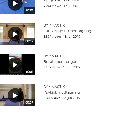
Tyngdepunktet.MP4
4.264 views
19. juli 2019
02:01
GYMNASTIK
Forskellige flikmodtagninger
3.801 views
18. juli 2019
00:54
GYMNASTIK
Rotationsmængde
3.479 views
18. juli 2019
00:31
GYMNASTIK
Psykisk modtagning
3.316 views
18. juli 2019
00:09