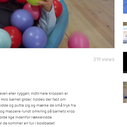
319 views
n eller ryggen, indtil hele kroppen er
vis barnet glider, holdes der fast om
t sidde og putte sig og mærke de små tryk fra
 og massere rundt omkring på barnets krop
olde lige indenfor rækkevidde.
år de kommer en tur i boldbadet.