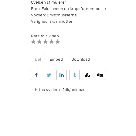
Øvelsen stimulerer
Barn: Følesansen og kropsfornemmelse
Voksen: Brystmusklerne
Varighed: 3-4 minutter
Rate this video
1 STAR
2 STAR
3 STAR
4 STAR
5 STAR
Del
Embed
Download
URL
to
share