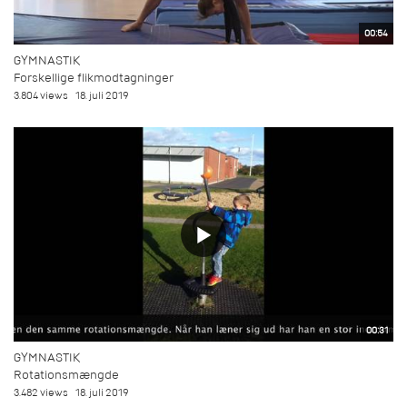
00:54
GYMNASTIK
Forskellige flikmodtagninger
3.804 views
18. juli 2019
00:31
GYMNASTIK
Rotationsmængde
3.482 views
18. juli 2019