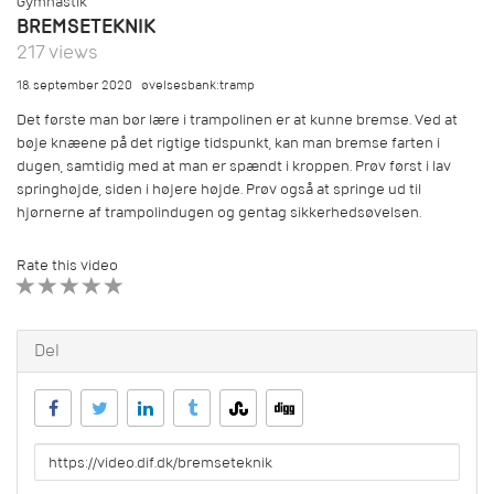
Gymnastik
BREMSETEKNIK
217 views
18. september 2020
øvelsesbank:tramp
Det første man bør lære i trampolinen er at kunne bremse. Ved at
bøje knæene på det rigtige tidspunkt, kan man bremse farten i
dugen, samtidig med at man er spændt i kroppen. Prøv først i lav
springhøjde, siden i højere højde. Prøv også at springe ud til
hjørnerne af trampolindugen og gentag sikkerhedsøvelsen.
Rate this video
1 STAR
2 STAR
3 STAR
4 STAR
5 STAR
Del
URL
to