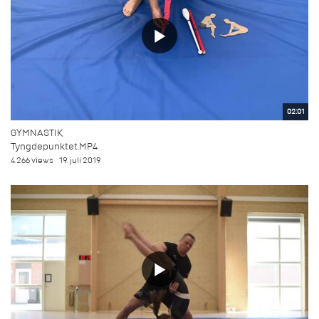
02:01
GYMNASTIK
Tyngdepunktet.MP4
4.266 views
19. juli 2019