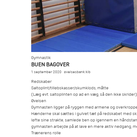
Gymnastik
BUEN BAGOVER
1. september 2020
øvelsesbank:kib
Redskaber
Saltoplint/tilløbskasser/skumklods, måtte
(Læg evt. saltoplinten op ad en væg, så den ikke skrider)
Øvelsen
Gymnasten ligger på ryggen med armene og overkroppen 
Hænderne skal sættes i gulvet tæt på redskabet med sk
løfte sine strakte, samlede ben op igennem en håndstan
gymnasten arbejde på at lave en mere aktiv nedgang, men
Trænerens rolle