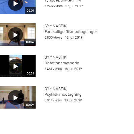
Tyngdepunktet.MP4
4.265 views
19. juli 2019
02:01
GYMNASTIK
Forskellige flikmodtagninger
3.803 views
18. juli 2019
00:54
GYMNASTIK
Rotationsmængde
3.481 views
18. juli 2019
00:31
GYMNASTIK
Psykisk modtagning
3.317 views
18. juli 2019
00:09