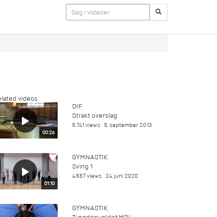
lated videos
DIF
Strakt overslag
5.741 views
5. september 2013
00:26
GYMNASTIK
Sving 1
4.557 views
24. juni 2020
01:10
GYMNASTIK