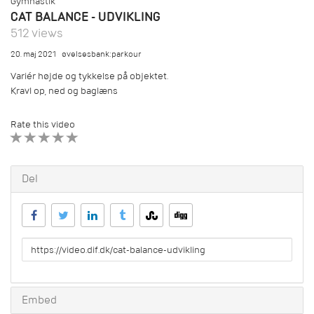
Gymnastik
CAT BALANCE - UDVIKLING
512 views
20. maj 2021
øvelsesbank:parkour
Variér højde og tykkelse på objektet.
Kravl op, ned og baglæns
Rate this video
1 STAR
2 STAR
3 STAR
4 STAR
5 STAR
Del
URL
to
share
Embed