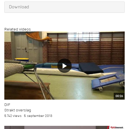
Download
Related videos
00:26
DIF
Strakt overslag
5.742 views
5. september 2013