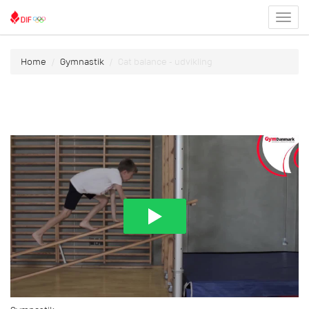
Toggl
menu
Home
Gymnastik
Cat balance - udvikling