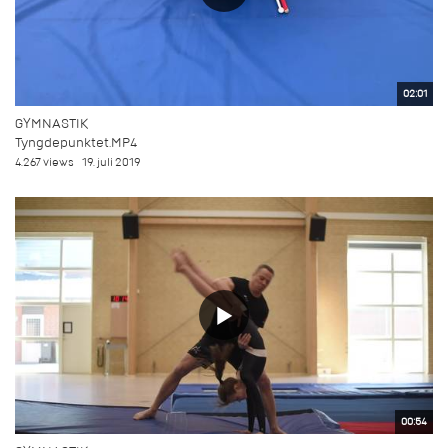
02:01
GYMNASTIK
Tyngdepunktet.MP4
4.267 views
19. juli 2019
00:54